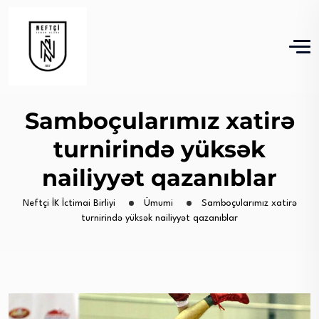
Samboçularımız xatirə
turnirində yüksək
nailiyyət qazanıblar
Neftçi İK İctimai Birliyi
Ümumi
Samboçularımız xatirə
turnirində yüksək nailiyyət qazanıblar