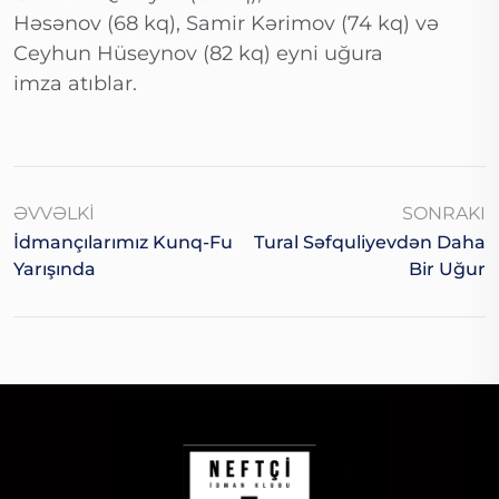
Həsənov (68 kq), Samir Kərimov (74 kq) və
Ceyhun Hüseynov (82 kq) eyni uğura
imza atıblar.
ƏVVƏLKI
SONRAKI
İdmançılarımız Kunq-Fu
Tural Səfquliyevdən Daha
Yarışında
Bir Uğur