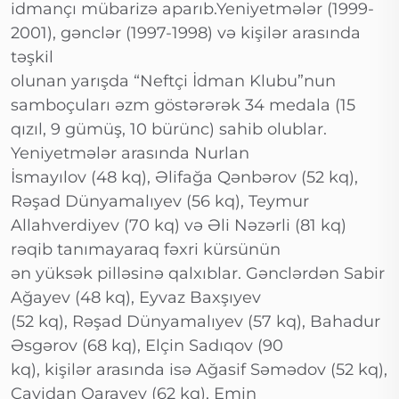
idmançı mübarizə aparıb.Yeniyetmələr (1999-
2001), gənclər (1997-1998) və kişilər arasında
təşkil
olunan yarışda “Neftçi İdman Klubu”nun
samboçuları əzm göstərərək 34 medala (15
qızıl, 9 gümüş, 10 bürünc) sahib olublar.
Yeniyetmələr arasında Nurlan
İsmayılov (48 kq), Əlifağa Qənbərov (52 kq),
Rəşad Dünyamalıyev (56 kq), Teymur
Allahverdiyev (70 kq) və Əli Nəzərli (81 kq)
rəqib tanımayaraq fəxri kürsünün
ən yüksək pilləsinə qalxıblar. Gənclərdən Sabir
Ağayev (48 kq), Eyvaz Baxşıyev
(52 kq), Rəşad Dünyamalıyev (57 kq), Bahadur
Əsgərov (68 kq), Elçin Sadıqov (90
kq), kişilər arasında isə Ağasif Səmədov (52 kq),
Cavidan Qarayev (62 kq), Emin