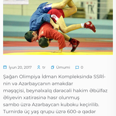
Ümumi
İyun 20, 2017
tr
0
Şağan Olimpiya İdman Kompleksində SSRİ-
nin və Azərbaycanın əməkdar
məşqçisi, beynəlxalq dərəcəli hakim Əbülfəz
Əliyevin xatirəsinə həsr olunmuş
sambo üzrə Azərbaycan kuboku keçirilib.
Turnirdə üç yaş qrupu üzrə 600-ə qədər