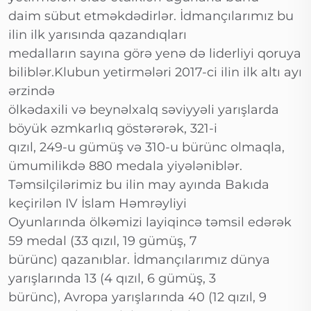
daim sübut etməkdədirlər. İdmançılarımız bu
ilin ilk yarısında qazandıqları
medalların sayına görə yenə də liderliyi qoruya
biliblər.Klubun yetirmələri 2017-ci ilin ilk altı ayı
ərzində
ölkədaxili və beynəlxalq səviyyəli yarışlarda
böyük əzmkarlıq göstərərək, 321-i
qızıl, 249-u gümüş və 310-u bürünc olmaqla,
ümumilikdə 880 medala yiyələniblər.
Təmsilçilərimiz bu ilin may ayında Bakıda
keçirilən IV İslam Həmrəyliyi
Oyunlarında ölkəmizi layiqincə təmsil edərək
59 medal (33 qızıl, 19 gümüş, 7
bürünc) qazanıblar. İdmançılarımız dünya
yarışlarında 13 (4 qızıl, 6 gümüş, 3
bürünc), Avropa yarışlarında 40 (12 qızıl, 9