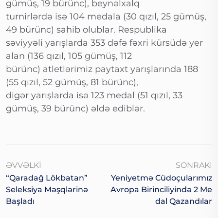
gümüş, 19 bürünc), beynəlxalq
turnirlərdə isə 104 medala (30 qızıl, 25 gümüş,
49 bürünc) sahib olublar. Respublika
səviyyəli yarışlarda 353 dəfə fəxri kürsüdə yer
alan (136 qızıl, 105 gümüş, 112
bürünc) atletlərimiz paytaxt yarışlarında 188
(55 qızıl, 52 gümüş, 81 bürünc),
digər yarışlarda isə 123 medal (51 qızıl, 33
gümüş, 39 bürünc) əldə ediblər.
ƏVVƏLKI
SONRAKI
“Qaradağ Lökbatan”
Yeniyetmə Cüdoçularımız
Seleksiya Məşqlərinə
Avropa Birinciliyində 2 Me
Başladı
Dal Qazandılar