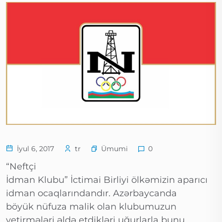
Ümumi
İyul 6, 2017
tr
0
“Neftçi
İdman Klubu” İctimai Birliyi ölkəmizin aparıcı
idman ocaqlarındandır. Azərbaycanda
böyük nüfuza malik olan klubumuzun
yetirmələri əldə etdikləri uğurlarla bunu