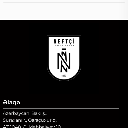
Əlaqə
Azərbaycan, Bakı ş.,
Suraxanı r., Qaraçuxur q.
AZ 1048, Ə. Mehbalıyev 10