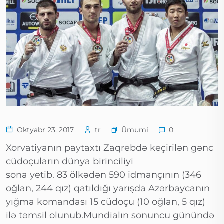
Ümumi
Oktyabr 23, 2017
tr
0
Xorvatiyanın paytaxtı Zaqrebdə keçirilən gənc
cüdoçuların dünya birinciliyi
sona yetib. 83 ölkədən 590 idmançının (346
oğlan, 244 qız) qatıldığı yarışda Azərbaycanın
yığma komandası 15 cüdoçu (10 oğlan, 5 qız)
ilə təmsil olunub.Mundialın sonuncu günündə