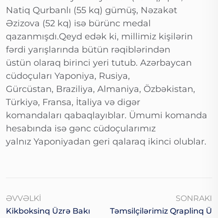
Natiq Qurbanlı (55 kq) gümüş, Nəzakət
Əzizova (52 kq) isə bürünc medal
qazanmışdı.Qeyd edək ki, millimiz kişilərin
fərdi yarışlarında bütün rəqiblərindən
üstün olaraq birinci yeri tutub. Azərbaycan
cüdoçuları Yaponiya, Rusiya,
Gürcüstan, Braziliya, Almaniya, Özbəkistan,
Türkiyə, Fransa, İtaliya və digər
komandaları qabaqlayıblar. Ümumi komanda
hesabında isə gənc cüdoçularımız
yalnız Yaponiyadan geri qalaraq ikinci olublar.
ƏVVƏLKI
SONRAKI
Kikboksinq Üzrə Bakı
Təmsilçilərimiz Qraplinq Ü