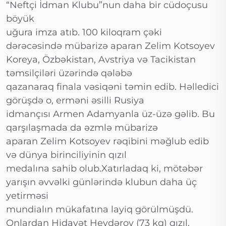
“Neftçi İdman Klubu”nun daha bir cüdoçusu
böyük
uğura imza atıb. 100 kiloqram çəki
dərəcəsində mübarizə aparan Zelim Kotsoyev
Koreya, Özbəkistan, Avstriya və Tacikistan
təmsilçiləri üzərində qələbə
qazanaraq finala vəsiqəni təmin edib. Həlledici
görüşdə o, erməni əsilli Rusiya
idmançısı Armen Adamyanla üz-üzə gəlib. Bu
qarşılaşmada da əzmlə mübarizə
aparan Zelim Kotsoyev rəqibini məğlub edib
və dünya birinciliyinin qızıl
medalına sahib olub.Xatırladaq ki, mötəbər
yarışın əvvəlki günlərində klubun daha üç
yetirməsi
mundialın mükafatına layiq görülmüşdü.
Onlardan Hidayət Heydərov (73 kq) qızıl,