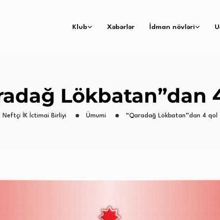
Klub
Xəbərlər
İdman növləri
U
radağ Lökbatan”dan 4
Neftçi İK İctimai Birliyi
Ümumi
“Qaradağ Lökbatan”dan 4 qol