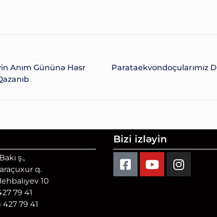
vin Anım Gününə Həsr
Parataekvondoçularımız D
Qazanıb
Bizi izləyin
akı ş.,
Qaraçuxur q.
Mehbalıyev 10
 427 79 41
) 427 79 41