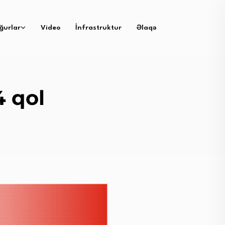
ğurlar
Video
İnfrastruktur
Əlaqə
 qol