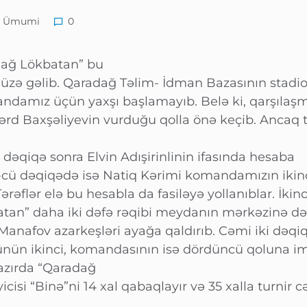
Ümumi
0
adağ Lökbatan” bu
-üzə gəlib. Qaradağ Təlim- İdman Bazasının stad
damız üçün yaxşı başlamayıb. Belə ki, qarşılaşm
rd Baxşəliyevin vurduğu qolla önə keçib. Ancaq 
 dəqiqə sonra Elvin Adışirinlinin ifasında hesaba
 43-cü dəqiqədə isə Natiq Kərimi komandamızın ikin
ərəflər elə bu hesabla da fasiləyə yollanıblar. İkinc
tan” daha iki dəfə rəqibi meydanın mərkəzinə də
Manafov azarkeşləri ayağa qaldırıb. Cəmi iki dəqi
özünün ikinci, komandasının isə dördüncü qoluna i
hazırda “Qaradağ
icisi “Binə”ni 14 xal qabaqlayır və 35 xalla turnir c