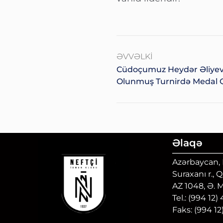
ƏVVƏLKI
Cüdoçumuz Heydər Əliye
Olunmuş Turnirdə Medal 
Əlaqə
Azərbaycan, B
Suraxanı r., 
AZ 1048, Ə. 
Tel.: (994 12)
Faks: (994 12