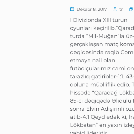
Dekabr 8, 2017
tr
I Divizionda XIII turun
oyunları keçirilib.”Qar
turda “Mil-Muğan”la üz
gerçəkləşən matç koman
dəqiqəsində rəqib Comə
etməyə nail olan
futbolçularımız cəmi on
tarazlıq gətiriblər-1:1.
qoluna müəlliflik edib. T
hissədə “Qaradağ Lökba
85-ci dəqiqədə Əliqulu 
sonra Elvin Adışirinli 
atıb-4:1.Qeyd edək ki, 
Lökbatan” ən yaxın izləy
vahid lideridir.