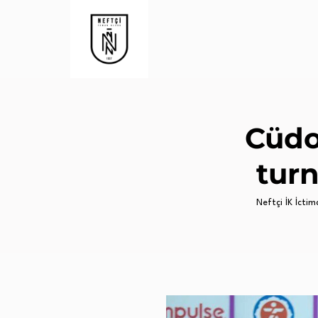
Cüdo
turn
Neftçi İK İctima