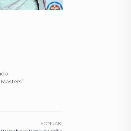
n
ndə
 Masters”
SONRAKI