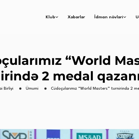
Klub
Xəbərlər
İdman növləri
U
çularımız “World Mas
irində 2 medal qazan
i Birliyi
Ümumi
Cüdoçularımız “World Masters” turnirində 2 me