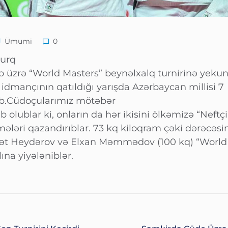
Ümumi
0
burq
o üzrə “World Masters” beynəlxalq turnirinə yeku
 idmançının qatıldığı yarışda Azərbaycan millisi 7
ub.Cüdoçularımız mötəbər
b olublar ki, onların da hər ikisini ölkəmizə “Neftçi
ələri qazandırıblar. 73 kq kiloqram çəki dərəcəsi
ət Heydərov və Elxan Məmmədov (100 kq) “World
ına yiyələniblər.