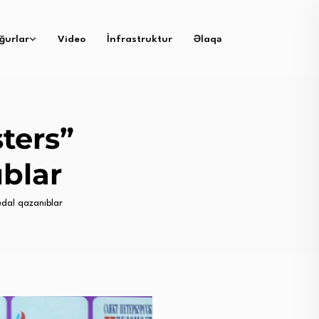
ğurlar
Video
İnfrastruktur
Əlaqə
ters”
ıblar
dal qazanıblar