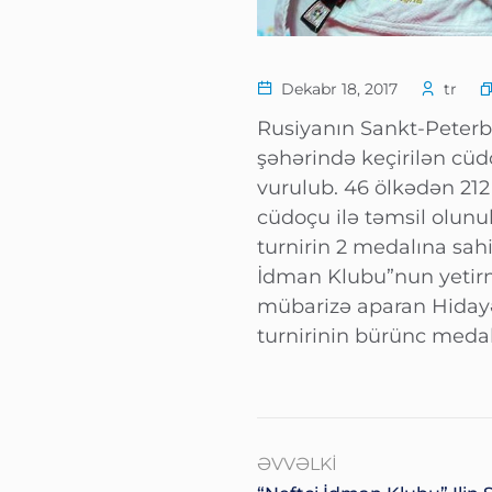
Dekabr 18, 2017
tr
Rusiyanın Sankt-Peter
şəhərində keçirilən cüd
vurulub. 46 ölkədən 212
cüdoçu ilə təmsil olun
turnirin 2 medalına sahi
İdman Klubu”nun yetirm
mübarizə aparan Hiday
turnirinin bürünc medal
ƏVVƏLKI