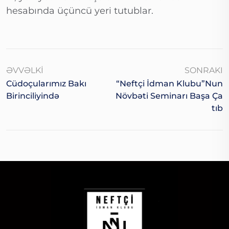
hesabında üçüncü yeri tutublar.
ƏVVƏLKI
SONRAKI
Cüdoçularımız Bakı
“Neftçi İdman Klubu”nun
Birinciliyində
Növbəti Seminarı Başa Ça
Tıb