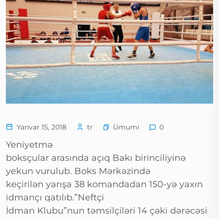
Ümumi
Yanvar 15, 2018
tr
0
Yeniyetmə
boksçular arasında açıq Bakı birinciliyinə
yekun vurulub. Boks Mərkəzində
keçirilən yarışa 38 komandadan 150-yə yaxın
idmançı qatılıb.”Neftçi
İdman Klubu”nun təmsilçiləri 14 çəki dərəcəsi