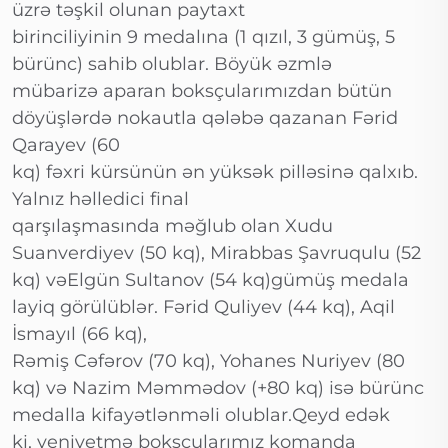
üzrə təşkil olunan paytaxt
birinciliyinin 9 medalına (1 qızıl, 3 gümüş, 5
bürünc) sahib olublar. Böyük əzmlə
mübarizə aparan boksçularımızdan bütün
döyüşlərdə nokautla qələbə qazanan Fərid
Qarayev (60
kq) fəxri kürsünün ən yüksək pilləsinə qalxıb.
Yalnız həlledici final
qarşılaşmasında məğlub olan Xudu
Suanverdiyev (50 kq), Mirabbas Şavruqulu (52
kq) vəElgün Sultanov (54 kq)gümüş medala
layiq görülüblər. Fərid Quliyev (44 kq), Aqil
İsmayıl (66 kq),
Rəmiş Cəfərov (70 kq), Yohanes Nuriyev (80
kq) və Nazim Məmmədov (+80 kq) isə bürünc
medalla kifayətlənməli olublar.Qeyd edək
ki, yeniyetmə boksçularımız komanda