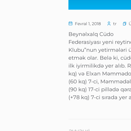
Fevral 1, 2018
tr
Beynəlxalq Cüdo
Federasiyası yeni reytin
Klubu”nun yetirmələri 
etmək olar. Belə ki, c
ilk iyirmilikdə yer alı
kq) və Elxan Məmmədov 
(60 kq) 7-ci, Məmmədəli 
(90 kq) 17-ci pillədə qə
(+78 kq) 7-ci sırada yer a