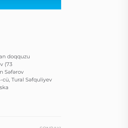
rdan doqquzu
v (73
n Səfərov
-cü, Tural Səfquliyev
rska