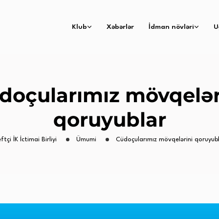
Klub
Xəbərlər
İdman növləri
U
doçularımız mövqelər
qoruyublar
ftçi İK İctimai Birliyi
Ümumi
Cüdoçularımız mövqelərini qoruyub