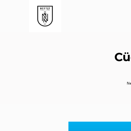
Cü
Ne