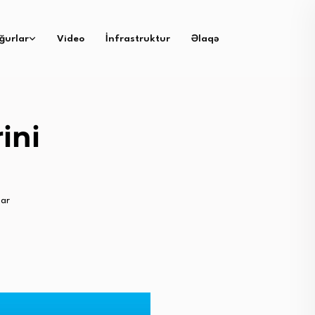
ğurlar
Video
İnfrastruktur
Əlaqə
ini
lar