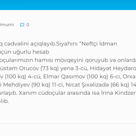
Ümumi
0
q cədvəlini açıqlayıb.Siyahını “Neftçi İdman
üçün uğurlu hesab
üdoçularımızın hamısı mövqeyini qoruyub və onla
b. Rüstəm Orucov (73 kq) yenə 3-cü, Hidayət Heydəro
(100 kq) 4-cü, Elmar Qasımov (100 kq) 6-cı, Orxa
Mehdiyev (90 kq) 11-ci, Nicat Şıxəlizadə (66 kq) 14
rarlaşıb. Xanım cüdoçular arasında isə İrina Kindze
lıb.