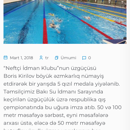
Ümumi
Mart 1, 2018
tr
0
“Neftçi İdman Klubu”nun üzgüçüsü
Boris Kirilov böyük əzmkarlıq nümayiş
etdirərək bir yarışda 5 qızıl medala yiyələnib.
Təmsilçimiz Bakı Su İdmanı Sarayında
keçirilən üzgüçülük üzrə respublika qış
çempionatında bu uğura imza atıb. 50 və 100
metr məsafəyə sərbəst, eyni məsafələrə
arxası üstə, eləcə də 50 metr məsafəyə