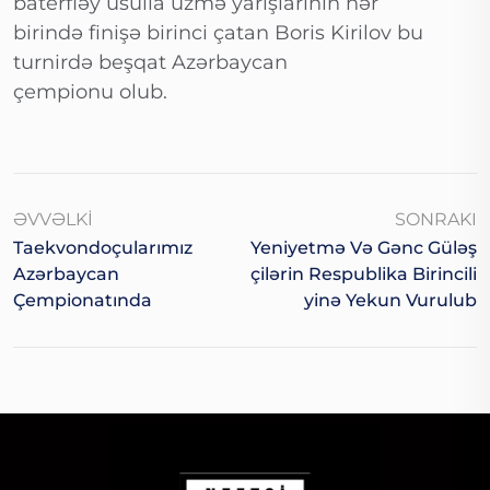
baterfləy üsulla üzmə yarışlarının hər
birində finişə birinci çatan Boris Kirilov bu
turnirdə beşqat Azərbaycan
çempionu olub.
ƏVVƏLKI
SONRAKI
Taekvondoçularımız
Yeniyetmə Və Gənc Güləş
Azərbaycan
Çilərin Respublika Birincili
Çempionatında
Yinə Yekun Vurulub