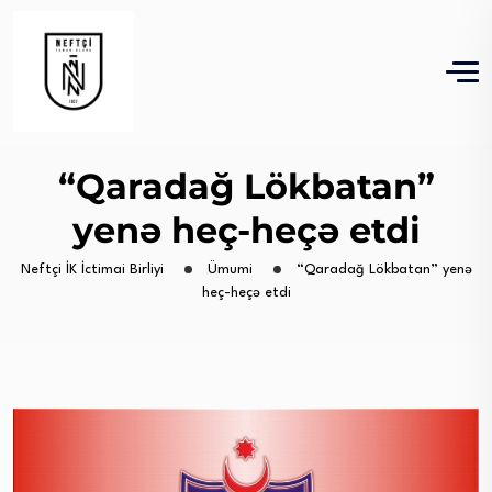
“Qaradağ Lökbatan”
yenə heç-heçə etdi
Neftçi İK İctimai Birliyi
Ümumi
“Qaradağ Lökbatan” yenə
heç-heçə etdi