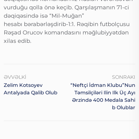
vurduğu qolla önə keçib. Qarşılaşmanın 71-ci
dəqiqəsində isə “Mil-Muğan”
hesabı bərabərləşdirib-1:1. Rəqibin futbolçusu
Rəşad Orucov komandasını məğlubiyyətdən
xilas edib.
ƏVVƏLKI
SONRAKI
Zelim Kotsoyev
“Neftçi İdman Klubu”nun
Antalyada Qalib Olub
Təmsilçiləri Ilin Ilk Üç Ayı
Ərzində 400 Medala Sahi
B Olublar