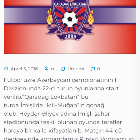
Ümumi
Aprel 5, 2018
tr
0
Futbol üzrə Azərbaycan çempionatının I
Divizionunda 22-ci turun oyunlarına start
verilib.”Qaradağ Lökbatan” bu
turda İmişlidə “Mil-Muğan”ın qonağı
olub. Heydər Əliyev adına İmişli şəhər
stadionunda təşkil olunan oyunda tərəflər
hərəyə bir xalla kifayətlənib. Matçın 44-cü
dəqiqəsində komandamız Ruslan Voronsovun