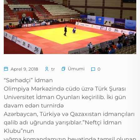
Ümumi
Aprel 9, 2018
tr
0
“Sərhədçi” İdman
Olimpiya Mərkəzində cüdo üzrə Türk Şurası
Universitet İdman Oyunları keçirilib. İki gün
davam edən turnirdə
Azərbaycan, Türkiyə və Qazaxıstan idmançıları
qalib adı uğrunda yarışıblar.”Neftçi İdman
Klubu”nun
yığma komandamızın heyətində təmsil olunan