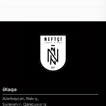
Əlaqə
Azərbaycan, Bakı ş.,
Suraxanı r., Qaraçuxur q.