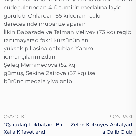
cüdoçularından 4-ü turnirin medalına layiq
görülüb. Onlardan 66 kiloqram çəki
dərəcəsində mübarizə aparan
İlkin Babazadə və Telman Vəliyev (73 kq) rəqib
tanımayaraq fəxri kürsünün ən
yüksək pilləsinə qalxıblar. Xanım
idmançılarımızdan
Şəfəq Məmmədova (52 kq)
gümüş, Səkinə Zairova (57 kq) isə
bürünc medala yiyələnib.
ƏVVƏLKI
SONRAKI
“Qaradağ Lökbatan” Bir
Zelim Kotsoyev Antalyad
Xalla Kifayətləndi
A Qalib Olub