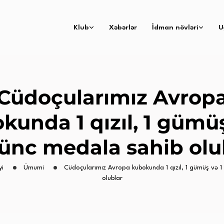
Klub
Xəbərlər
İdman növləri
U
Cüdoçularımız Avrop
kunda 1 qızıl, 1 gümüş
ünc medala sahib olu
yi
Ümumi
Cüdoçularımız Avropa kubokunda 1 qızıl, 1 gümüş və 1
olublar