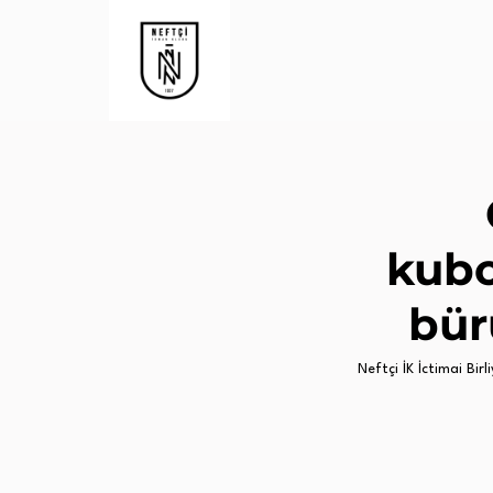
kubo
bür
Neftçi İK İctimai Birli