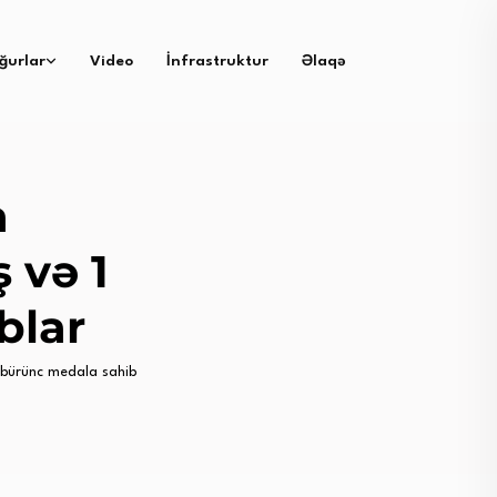
ğurlar
Video
İnfrastruktur
Əlaqə
a
 və 1
blar
 bürünc medala sahib