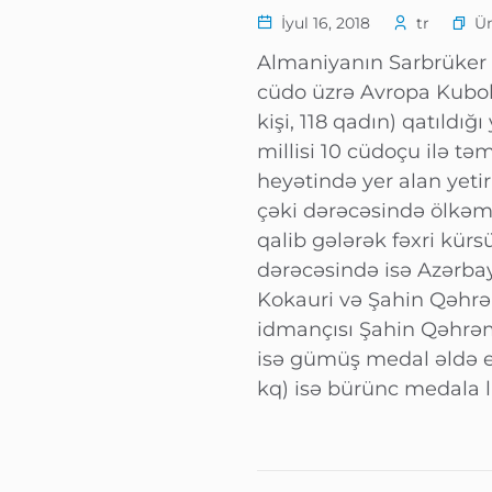
Ü
İyul 16, 2018
tr
Almaniyanın Sarbrüker
cüdo üzrə Avropa Kubok
kişi, 118 qadın) qatıldı
millisi 10 cüdoçu ilə 
heyətində yer alan yeti
çəki dərəcəsində ölkəm
qalib gələrək fəxri kürs
dərəcəsində isə Azərbay
Kokauri və Şahin Qəhrə
idmançısı Şahin Qəhr
isə gümüş medal əldə e
kq) isə bürünc medala l