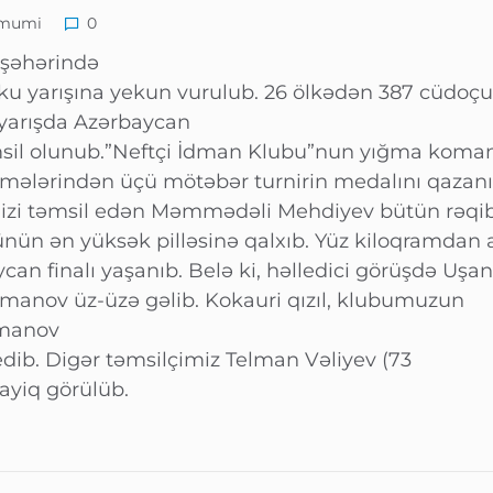
mumi
0
 şəhərində
u yarışına yekun vurulub. 26 ölkədən 387 cüdoç
ğı yarışda Azərbaycan
təmsil olunub.”Neftçi İdman Klubu”nun yığma kom
rmələrindən üçü mötəbər turnirin medalını qazanı
izi təmsil edən Məmmədəli Mehdiyev bütün rəqib
ünün ən yüksək pilləsinə qalxıb. Yüz kiloqramdan a
can finalı yaşanıb. Belə ki, həlledici görüşdə Uşan
manov üz-üzə gəlib. Kokauri qızıl, klubumuzun
əmanov
dib. Digər təmsilçimiz Telman Vəliyev (73
ayiq görülüb.