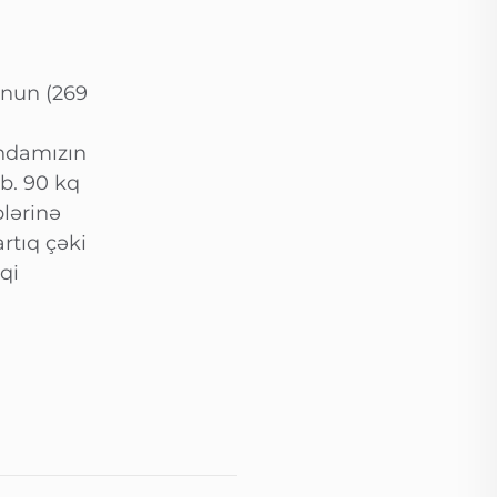
unun (269
andamızın
b. 90 kq
lərinə
rtıq çəki
qi