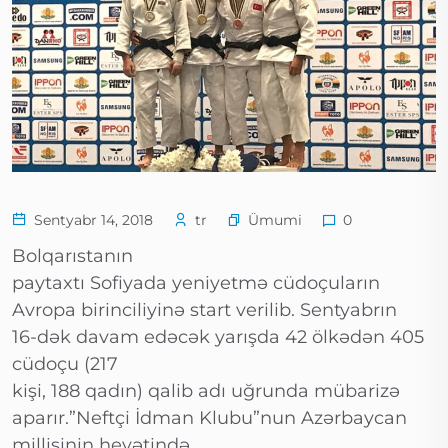
Ümumi
Sentyabr 14, 2018
tr
0
Bolqarıstanın
paytaxtı Sofiyada yeniyetmə cüdoçuların
Avropa birinciliyinə start verilib. Sentyabrın
16-dək davam edəcək yarışda 42 ölkədən 405
cüdoçu (217
kişi, 188 qadın) qalib adı uğrunda mübarizə
aparır.”Neftçi İdman Klubu”nun Azərbaycan
millisinin heyətində