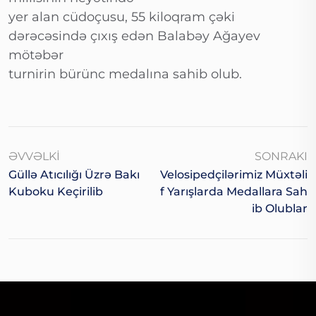
yer alan cüdoçusu, 55 kiloqram çəki
dərəcəsində çıxış edən Balabəy Ağayev
mötəbər
turnirin bürünc medalına sahib olub.
ƏVVƏLKI
SONRAKI
Güllə Atıcılığı Üzrə Bakı
Velosipedçilərimiz Müxtəli
Kuboku Keçirilib
F Yarışlarda Medallara Sah
Ib Olublar