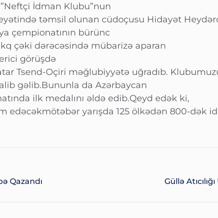
.”Neftçi İdman Klubu”nun
heyətində təmsil olunan cüdoçusu Hidayət Heydə
ya çempionatının bürünc
 kq çəki dərəcəsində mübarizə aparan
erici görüşdə
tar Tsend-Oçiri məğlubiyyətə uğradıb. Klubumuz
 qalib gəlib.Bununla da Azərbaycan
tında ilk medalını əldə edib.Qeyd edək ki,
m edəcəkmötəbər yarışda 125 ölkədən 800-dək id
bə Qazandı
Güllə Atıcılığ