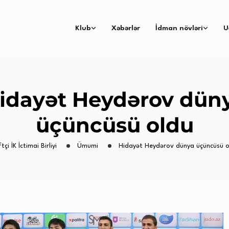
Klub
Xəbərlər
İdman növləri
U
idayət Heydərov dün
üçüncüsü oldu
tçi İK İctimai Birliyi
Ümumi
Hidayət Heydərov dünya üçüncüsü o