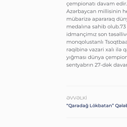
çempionatı davam edir
Azərbaycan millisinin 
mübarizə apararaq dün
medalına sahib olub.73
idmançimız son təsəlliv
monqolustanlı Tsoqtbaa
rəqibinə vazari xalı ilə
yığması dünya çempiona
sentyabrın 27-dək dava
ƏVVƏLKI
“Qaradağ Lökbatan” Qələ