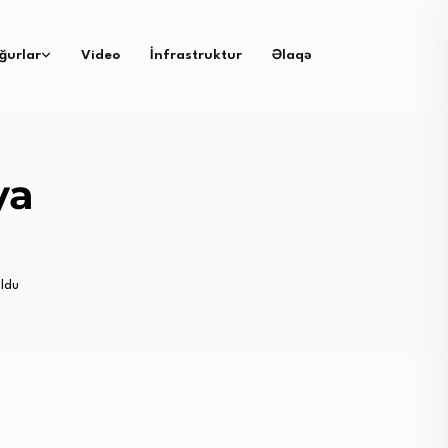
ğurlar
Video
İnfrastruktur
Əlaqə
ya
ldu