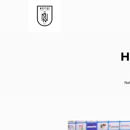
H
Nef