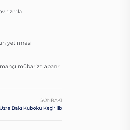
rov əzmlə
un yetirməsi
mançı mübarizə aparır.
SONRAKI
ı Üzrə Bakı Kuboku Keçirilib