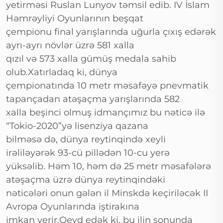
yetirməsi Ruslan Lunyov təmsil edib. IV İslam
Həmrəyliyi Oyunlarının beşqat
çempionu final yarışlarında uğurla çıxış edərək
ayrı-ayrı növlər üzrə 581 xalla
qızıl və 573 xalla gümüş medala sahib
olub.Xatırladaq ki, dünya
çempionatında 10 metr məsafəyə pnevmatik
tapançadan atəşaçma yarışlarında 582
xalla beşinci olmuş idmançımız bu nəticə ilə
“Tokio-2020”yə lisenziya qazana
bilməsə də, dünya reytinqində xeyli
irəliləyərək 93-cü pillədən 10-cu yerə
yüksəlib. Həm 10, həm də 25 metr məsafələrə
atəşaçma üzrə dünya reytinqindəki
nəticələri onun gələn il Minskdə keçiriləcək II
Avropa Oyunlarında iştirakına
imkan verir.Qeyd edək ki, bu ilin sonunda