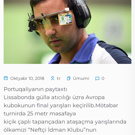
Ümumi
Oktyabr 10, 2018
tr
0
Portuqaliyanın paytaxtı
Lissabonda güllə atıcılığı üzrə Avropa
kubokunun final yarışları keçirilib.Mötəbər
turnirdə 25 metr məsafəyə
kiçik çaplı tapançadan atəşaçma yarışlarında
ölkəmizi “Neftçi İdman Klubu”nun