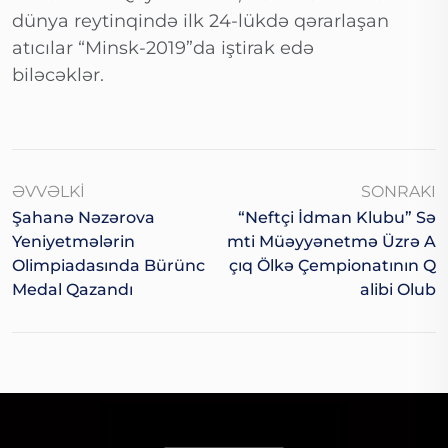
dünya reytinqində ilk 24-lükdə qərarlaşan
atıcılar “Minsk-2019”da iştirak edə
biləcəklər.
ƏVVƏLKI
SONRAKI
Şahanə Nəzərova
“Neftçi İdman Klubu” Sə
Yeniyetmələrin
Mti Müəyyənetmə Üzrə A
Olimpiadasında Bürünc
Çıq Ölkə Çempionatının Q
Medal Qazandı
Alibi Olub