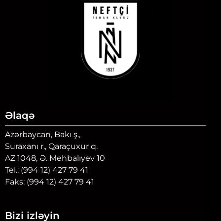
Əlaqə
Azərbaycan, Bakı ş.,
Suraxanı r., Qaraçuxur q.
AZ 1048, Ə. Mehbalıyev 10
Tel.: (994 12) 427 79 41
Faks: (994 12) 427 79 41
Bizi izləyin