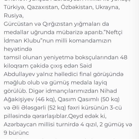
Türkiyə, Qazaxıstan, Özbəkistan, Ukrayna,
Rusiya,
Gürcüstan və Qırğızıstan yığmaları da
medallar uğrunda mübarizə aparıb.”Neftçi
İdman Klubu”nun milli komandamızın
heyətində
təmsil olunan yeniyetmə boksçularından 48
kiloqram çəkidə çıxış edən Səid
Abdullayev yalnız həlledici final görüşündə
məğlub olub və gümüş medala layiq
görülüb. Digər idmançılarımızdan Nihad
Ağakişiyev (46 kq), Qasım Qasımlı (50 kq)
və Əli Ələsgərli (52 kq) fəxri kürsünün 3-cü
pilləsində qərarlaşıblar.Qeyd edək ki,
Azərbaycan millisi turnirdə 4 qızıl, 2 gümüş və
9 bürünc