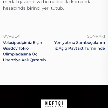
medal qazanıb və bu nəticə ilə komanda
hesabında birinci yeri tutub.
ƏVVƏLKI
SONRAKI
Velosipedçimiz Elçin
Yeniyetmə Samboçularım
Əsədov Tokio
Iz Açıq Paytaxt Turnirində
Olimpiadasına Üç
Lisenziya Xalı Qazanıb