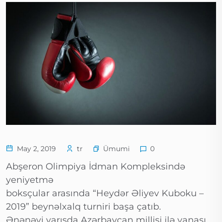
Ümumi
May 2, 2019
tr
0
Abşeron Olimpiya İdman Kompleksində
yeniyetmə
boksçular arasında “Heydər Əliyev Kuboku –
2019” beynəlxalq turniri başa çatıb.
Ənənəvi yarışda Azərbaycan millisi ilə yanaşı,