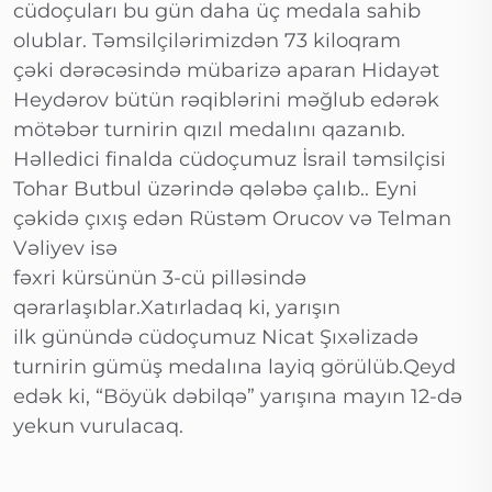
cüdoçuları bu gün daha üç medala sahib
olublar. Təmsilçilərimizdən 73 kiloqram
çəki dərəcəsində mübarizə aparan Hidayət
Heydərov bütün rəqiblərini məğlub edərək
mötəbər turnirin qızıl medalını qazanıb.
Həlledici finalda cüdoçumuz İsrail təmsilçisi
Tohar Butbul üzərində qələbə çalıb.. Eyni
çəkidə çıxış edən Rüstəm Orucov və Telman
Vəliyev isə
fəxri kürsünün 3-cü pilləsində
qərarlaşıblar.Xatırladaq ki, yarışın
ilk günündə cüdoçumuz Nicat Şıxəlizadə
turnirin gümüş medalına layiq görülüb.Qeyd
edək ki, “Böyük dəbilqə” yarışına mayın 12-də
yekun vurulacaq.