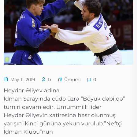
Ümumi
May 11, 2019
tr
0
Heydər Əliyev adına
İdman Sarayında cüdo üzrə “Böyük dəbilqə”
turniri davam edir. Ümummilli lider
Heydər Əliyevin xatirəsinə həsr olunmuş
yarışın ikinci gününə yekun vurulub.”Neftçi
İdman Klubu”nun