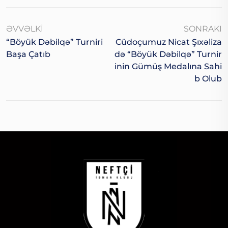
ƏVVƏLKI
SONRAKI
“Böyük Dəbilqə” Turniri
Cüdoçumuz Nicat Şıxəliza
Başa Çatıb
Də “Böyük Dəbilqə” Turnir
Inin Gümüş Medalına Sahi
B Olub