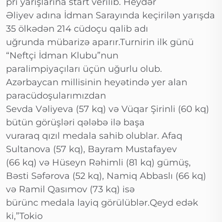
pri yarışlarına start verilib. Heydər
Əliyev adına İdman Sarayında keçirilən yarışda
35 ölkədən 214 cüdoçu qalib adı
uğrunda mübarizə aparır.Turnirin ilk günü
“Neftçi İdman Klubu”nun
paralimpiyaçıları üçün uğurlu olub.
Azərbaycan millisinin heyətində yer alan
paracüdoşularımızdan
Sevda Vəliyeva (57 kq) və Vüqar Şirinli (60 kq)
bütün görüşləri qələbə ilə başa
vuraraq qızıl medala sahib olublar. Afaq
Sultanova (57 kq), Bayram Mustafayev
(66 kq) və Hüseyn Rəhimli (81 kq) gümüş,
Bəsti Səfərova (52 kq), Namiq Abbaslı (66 kq)
və Ramil Qasımov (73 kq) isə
bürünc medala layiq görülüblər.Qeyd edək
ki,”Tokio