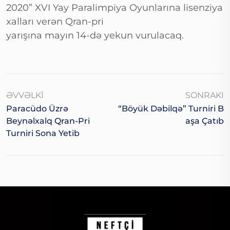
2020” XVI Yay Paralimpiya Oyunlarına lisenziya
xalları verən Qran-pri
yarışına mayın 14-də yekun vurulacaq.
ƏVVƏLKI
SONRAKI
Paracüdo Üzrə
“Böyük Dəbilqə” Turniri B
Beynəlxalq Qran-Pri
Aşa Çatıb
Turniri Sona Yetib