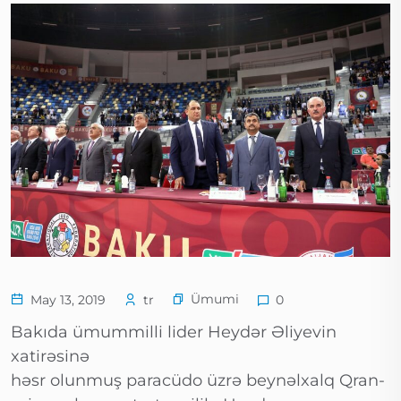
Ümumi
May 13, 2019
tr
0
Bakıda ümummilli lider Heydər Əliyevin
xatirəsinə
həsr olunmuş paracüdo üzrə beynəlxalq Qran-