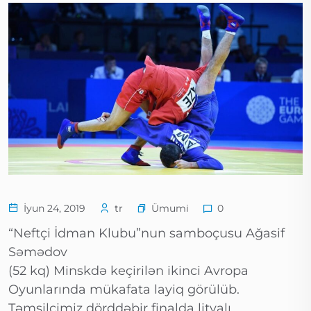
Ümumi
İyun 24, 2019
tr
0
“Neftçi İdman Klubu”nun samboçusu Ağasif
Səmədov
(52 kq) Minskdə keçirilən ikinci Avropa
Oyunlarında mükafata layiq görülüb.
Təmsilçimiz dörddəbir finalda litvalı