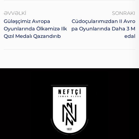
ƏVVƏLKI
SONRAKI
Güləşçimiz Avropa
Cüdoçularımızdan II Avro
Oyunlarında Ölkəmizə Ilk
Pa Oyunlarında Daha 3 M
Qızıl Medalı Qazandırıb
Edal