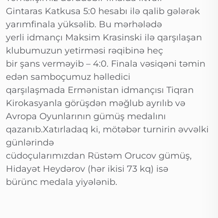
Gintaras Katkusa 5:0 hesabı ilə qalib gələrək
yarımfinala yüksəlib. Bu mərhələdə
yerli idmançı Maksim Krasinski ilə qarşılaşan
klubumuzun yetirməsi rəqibinə heç
bir şans verməyib – 4:0. Finala vəsiqəni təmin
edən samboçumuz həlledici
qarşılaşmada Ermənistan idmançısı Tiqran
Kirokasyanla görüşdən məğlub ayrılıb və
Avropa Oyunlarının gümüş medalını
qazanıb.Xatırladaq ki, mötəbər turnirin əvvəlki
günlərində
cüdoçularımızdan Rüstəm Orucov gümüş,
Hidayət Heydərov (hər ikisi 73 kq) isə
bürünc medala yiyələnib.