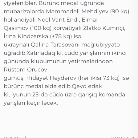
yiyələniblər. Bürünc medal uğrunda
mübarizələrdə Məmmədəli Mehdiyev (90 kq)
hollandiyalı Noel Vant Endi, Elmar
Qasımov (100 kq) xorvatiyalı Zlatko Kumriçi,
İrina Kindzerska (+78 kq) isə
ukraynalı Qalina Tarasovanı məğlubiyyətə
uğradıb.Xatırladaq ki, cüdo yarışlarının ikinci
günündə klubumuzun yetirmələrindən
Rüstəm Orucov
gümüş, Hidayət Heydərov (hər ikisi 73 kq) isə
bürünc medal əldə edib.Qeyd edək
ki, iyunun 25-də cüdo üzrə qarışıq komanda
yarışları keçiriləcək.