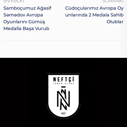
ƏVVƏLKI
SONRAKI
Samboçumuz Ağasif
Cüdoçularımız Avropa Oy
Səmədov Avropa
Unlarında 2 Medala Sahib
Oyunlarını Gümüş
Olublar
Medalla Başa Vurub