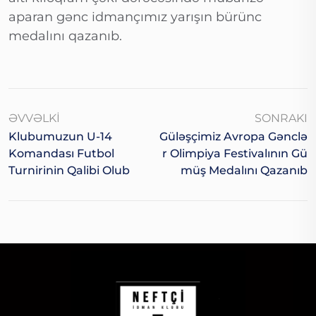
aparan gənc idmançımız yarışın bürünc
medalını qazanıb.
ƏVVƏLKI
SONRAKI
Klubumuzun U-14
Güləşçimiz Avropa Gənclə
Komandası Futbol
R Olimpiya Festivalının Gü
Turnirinin Qalibi Olub
Müş Medalını Qazanıb