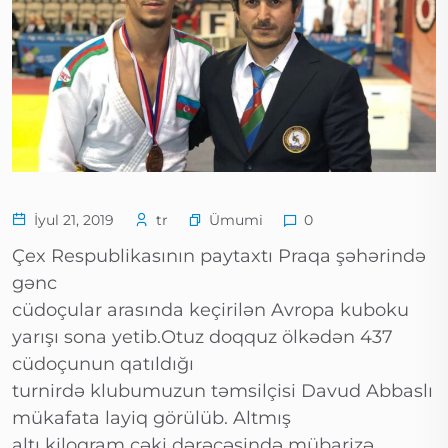
Ümumi
İyul 21, 2019
tr
0
Çex Respublikasının paytaxtı Praqa şəhərində
gənc
cüdoçular arasında keçirilən Avropa kuboku
yarışı sona yetib.Otuz doqquz ölkədən 437
cüdoçunun qatıldığı
turnirdə klubumuzun təmsilçisi Davud Abbaslı
mükafata layiq görülüb. Altmış
altı kiloqram çəki dərəcəsində mübarizə