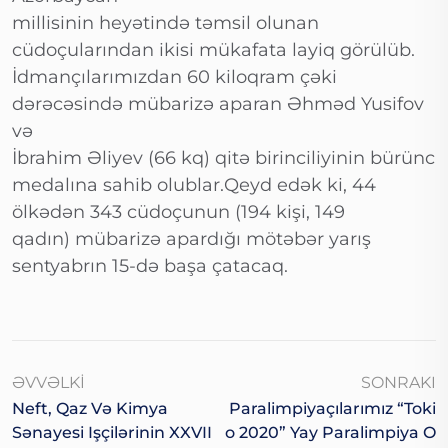
millisinin heyətində təmsil olunan
cüdoçularından ikisi mükafata layiq görülüb.
İdmançılarımızdan 60 kiloqram çəki
dərəcəsində mübarizə aparan Əhməd Yusifov
və
İbrahim Əliyev (66 kq) qitə birinciliyinin bürünc
medalına sahib olublar.Qeyd edək ki, 44
ölkədən 343 cüdoçunun (194 kişi, 149
qadın) mübarizə apardığı mötəbər yarış
sentyabrın 15-də başa çatacaq.
ƏVVƏLKI
SONRAKI
Neft, Qaz Və Kimya
Paralimpiyaçılarımız “Toki
Sənayesi Işçilərinin XXVII
O 2020” Yay Paralimpiya O