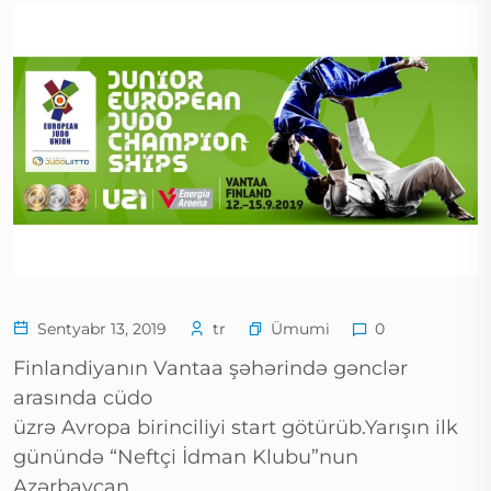
Ümumi
Sentyabr 13, 2019
tr
0
Finlandiyanın Vantaa şəhərində gənclər
arasında cüdo
üzrə Avropa birinciliyi start götürüb.Yarışın ilk
günündə “Neftçi İdman Klubu”nun
Azərbaycan