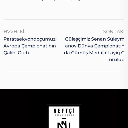
ƏVVƏLKI
SONRAKI
Parataekvondoçumuz
Güləşçimiz Sənan Süleym
Avropa Çempionatının
Anov Dünya Çempionatın
Qalibi Olub
Da Gümüş Medala Layiq G
Örülüb