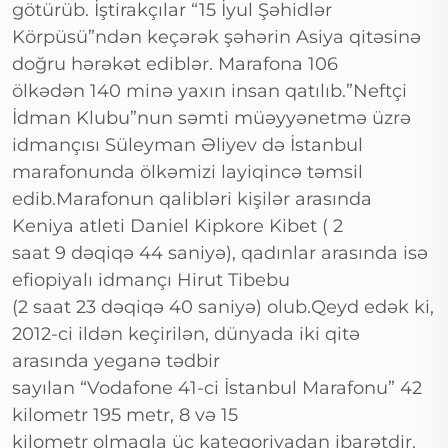
götürüb. İştirakçılar “15 İyul Şəhidlər
Körpüsü”ndən keçərək şəhərin Asiya qitəsinə
doğru hərəkət ediblər. Marafona 106
ölkədən 140 minə yaxın insan qatılıb.”Neftçi
İdman Klubu”nun səmti müəyyənetmə üzrə
idmançısı Süleyman Əliyev də İstanbul
marafonunda ölkəmizi layiqincə təmsil
edib.Marafonun qalibləri kişilər arasında
Keniya atleti Daniel Kipkore Kibet ( 2
saat 9 dəqiqə 44 saniyə), qadınlar arasında isə
efiopiyalı idmançı Hirut Tibebu
(2 saat 23 dəqiqə 40 saniyə) olub.Qeyd edək ki,
2012-ci ildən keçirilən, dünyada iki qitə
arasında yeganə tədbir
sayılan “Vodafone 41-ci İstanbul Marafonu” 42
kilometr 195 metr, 8 və 15
kilometr olmaqla üç kateqoriyadan ibarətdir.