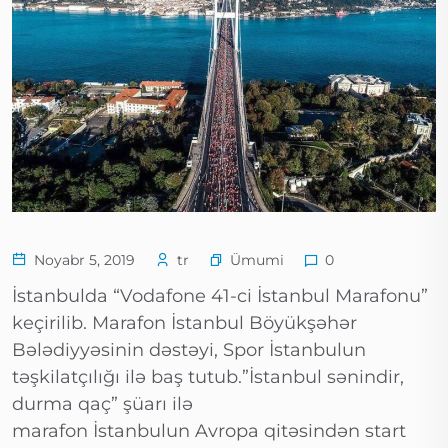
Ümumi
Noyabr 5, 2019
tr
0
İstanbulda “Vodafone 41-ci İstanbul Marafonu”
keçirilib. Marafon İstanbul Böyükşəhər
Bələdiyyəsinin dəstəyi, Spor İstanbulun
təşkilatçılığı ilə baş tutub.”İstanbul sənindir,
durma qaç” şüarı ilə
marafon İstanbulun Avropa qitəsindən start