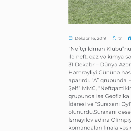
Dekabr 16, 2019
tr
“Neftçi İdman Klubu”nun
ilə neft, qaz və kimya sə
31 Dekabr – Dünya Azər
Həmrəyliyi Gününə həs
aparırdı. “A” qrupunda 
Şelf” MMC, “Neftqaztikint
qrupunda isə Geofizika v
İdarəsi və “Suraxanı Oy
olunurdu.Suraxanı qəsə
İsmayılov adına Olimpiy
komandaları finala vəs