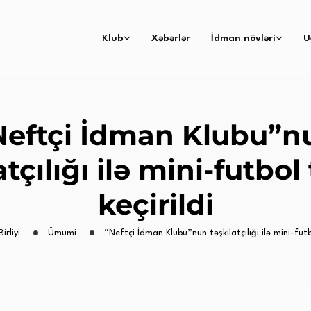
Klub
Xəbərlər
İdman növləri
U
Neftçi İdman Klubu”n
atçılığı ilə mini-futbol 
keçirildi
irliyi
Ümumi
“Neftçi İdman Klubu”nun təşkilatçılığı ilə mini-futbo