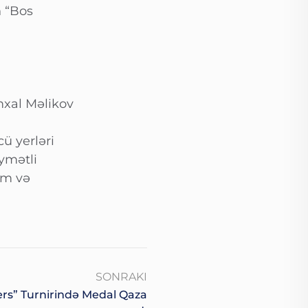
n “Bos
mxal Məlikov
cü yerləri
ymətli
om və
SONRAKI
ers” Turnirində Medal Qaza