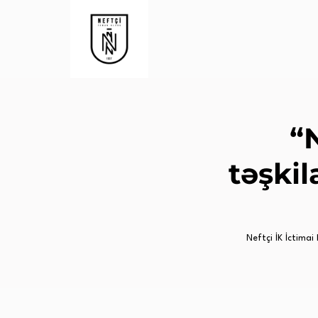
“
təşkil
Neftçi İK İctimai B