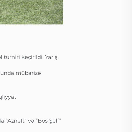
turniri keçirildi. Yarış
runda mübarizə
qliyyat
 “Azneft” və “Bos Şelf”