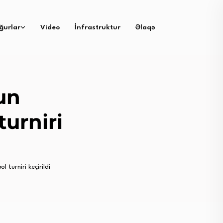
ğurlar
Video
İnfrastruktur
Əlaqə
un
turniri
l turniri keçirildi