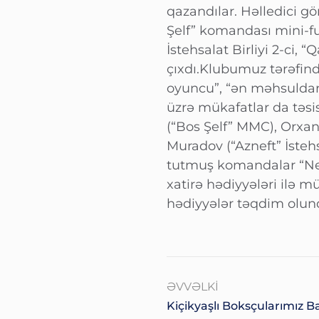
qazandılar. Həlledici g
Şelf” komandası mini-fut
İstehsalat Birliyi 2-ci, 
çıxdı.Klubumuz tərəfind
oyuncu”, “ən məhsuldar 
üzrə mükafatlar da təs
(“Bos Şelf” MMC), Orxan
Muradov (“Azneft” İstehsa
tutmuş komandalar “Nef
xatirə hədiyyələri ilə m
hədiyyələr təqdim olun
ƏVVƏLKI
Kiçikyaşlı Boksçularımız Ba