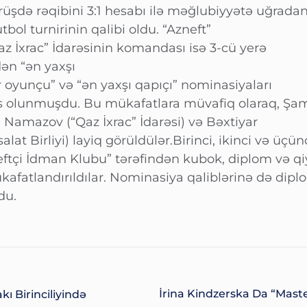
örüşdə rəqibini 3:1 hesabı ilə məğlubiyyətə uğrada
bol turnirinin qalibi oldu. “Azneft”
“Qaz İxrac” İdarəsinin komandası isə 3-cü yerə
ən “ən yaxşı
oyunçu” və “ən yaxşı qapıçı” nominasiyaları
is olunmuşdu. Bu mükafatlara müvafiq olaraq, Şa
 Namazov (“Qaz İxrac” İdarəsi) və Bəxtiyar
lat Birliyi) layiq görüldülər.Birinci, ikinci və üçün
tçi İdman Klubu” tərəfindən kubok, diplom və qi
ükafatlandırıldılar. Nominasiya qaliblərinə də dipl
du.
İrina Kindzerska Da “Mast
kı Birinciliyində