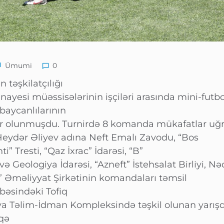
Ümumi
0
 təşkilatçılığı
nayesi müəssisələrinin işçiləri arasında mini-futbol 
baycanlılarının
r olunmuşdu. Turnirdə 8 komanda mükafatlar uğ
Heydər Əliyev adına Neft Emalı Zavodu, “Bos
i” Tresti, “Qaz İxrac” İdarəsi, “B”
ə Geologiya İdarəsi, “Azneft” İstehsalat Birliyi, Nə
l” Əməliyyat Şirkətinin komandaları təmsil
bəsindəki Tofiq
a Təlim-İdman Kompleksində təşkil olunan yarışda
iqə