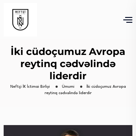
İki cüdoçumuz Avropa
reytinq cədvəlində
liderdir
Neftçi İK İctimai Birliyi
Ümumi
İki cüdoçumuz Avropa
reytinq cədvəlində liderdir