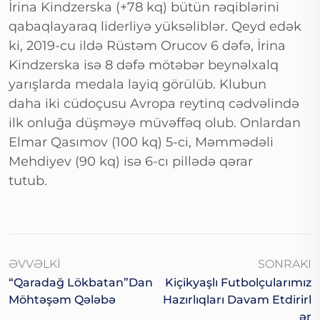
İrina Kindzerska (+78 kq) bütün rəqiblərini
qabaqlayaraq liderliyə yüksəliblər. Qeyd edək
ki, 2019-cu ildə Rüstəm Orucov 6 dəfə, İrina
Kindzerska isə 8 dəfə mötəbər beynəlxalq
yarışlarda medala layiq görülüb. Klubun
daha iki cüdoçusu Avropa reytinq cədvəlində
ilk onluğa düşməyə müvəffəq olub. Onlardan
Elmar Qasımov (100 kq) 5-ci, Məmmədəli
Mehdiyev (90 kq) isə 6-cı pillədə qərar
tutub.
ƏVVƏLKI
SONRAKI
“Qaradağ Lökbatan”dan
Kiçikyaşlı Futbolçularımız
Möhtəşəm Qələbə
Hazırlıqları Davam Etdirirl
Ər