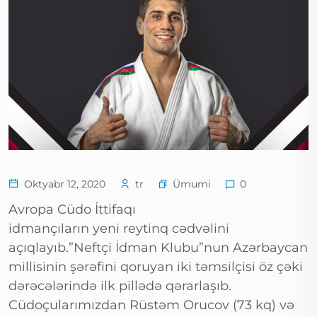
Ümumi
Oktyabr 12, 2020
tr
0
Avropa Cüdo İttifaqı
idmançıların yeni reytinq cədvəlini
açıqlayıb.”Neftçi İdman Klubu”nun Azərbaycan
millisinin şərəfini qoruyan iki təmsilçisi öz çəki
dərəcələrində ilk pillədə qərarlaşıb.
Cüdoçularımızdan Rüstəm Orucov (73 kq) və