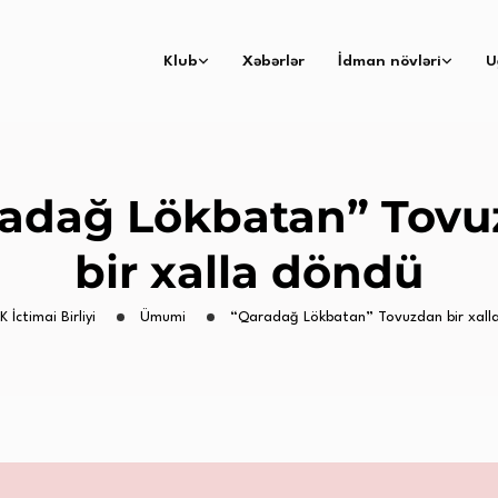
Klub
Xəbərlər
İdman növləri
U
adağ Lökbatan” Tov
bir xalla döndü
K İctimai Birliyi
Ümumi
“Qaradağ Lökbatan” Tovuzdan bir xall