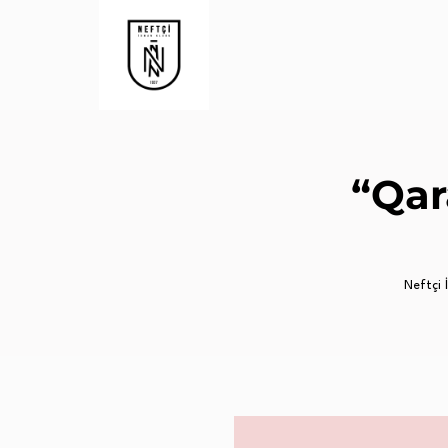
“Qar
Neftçi İ