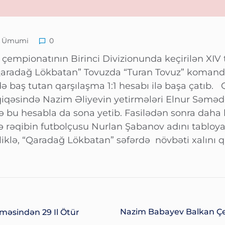
Ümumi
0
çempionatının Birinci Divizionunda keçirilən XIV 
aradağ Lökbatan” Tovuzda “Turan Tovuz” komanda
də baş tutan qarşılaşma 1:1 hesabı ilə başa çatıb.
iqəsində Nazim Əliyevin yetirmələri Elnur Səmə
lə bu hesabla da sona yetib. Fasilədən sonra daha bi
ə rəqibin futbolçusu Nurlan Şabanov adını tabloy
eləliklə, “Qaradağ Lökbatan” səfərdə növbəti xalını 
Nazim Babayev Balkan Çem
lməsindən 29 Il Ötür