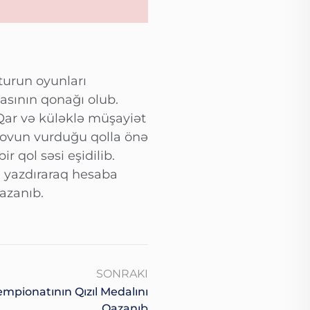
turun oyunları
sının qonağı olub.
 Qar və küləklə müşayiət
dovun vurduğu qolla önə
r qol səsi eşidilib.
a yazdıraraq hesaba
qazanıb.
SONRAKI
pionatının Qızıl Medalını
Qazanıb