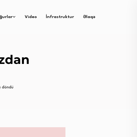
ğurlar
Video
İnfrastruktur
Əlaqə
uzdan
a döndü