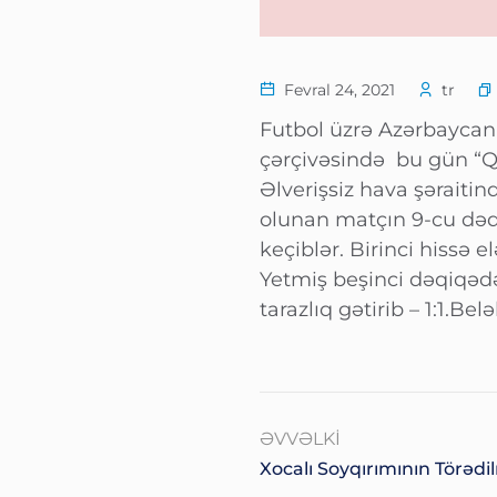
Fevral 24, 2021
tr
Futbol üzrə Azərbaycan 
çərçivəsində bu gün “Q
Əlverişsiz hava şəraitin
olunan matçın 9-cu dəq
keçiblər. Birinci hissə e
Yetmiş beşinci dəqiqəd
tarazlıq gətirib – 1:1.B
ƏVVƏLKI
Xocalı Soyqırımının Törədi