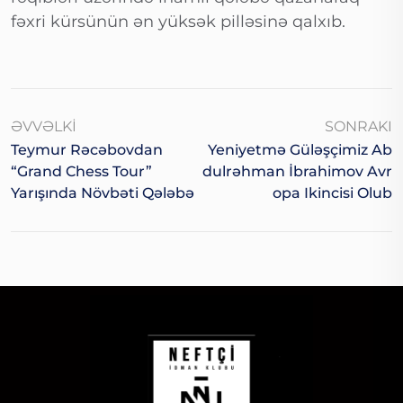
fəxri kürsünün ən yüksək pilləsinə qalxıb.
ƏVVƏLKI
SONRAKI
Teymur Rəcəbovdan
Yeniyetmə Güləşçimiz Ab
“Grand Chess Tour”
Dulrəhman İbrahimov Avr
Yarışında Növbəti Qələbə
Opa Ikincisi Olub