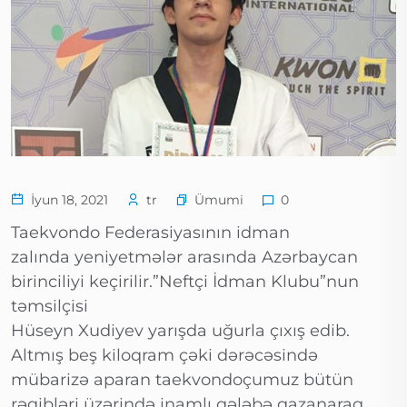
Ümumi
İyun 18, 2021
tr
0
Taekvondo Federasiyasının idman
zalında yeniyetmələr arasında Azərbaycan
birinciliyi keçirilir.”Neftçi İdman Klubu”nun
təmsilçisi
Hüseyn Xudiyev yarışda uğurla çıxış edib.
Altmış beş kiloqram çəki dərəcəsində
mübarizə aparan taekvondoçumuz bütün
rəqibləri üzərində inamlı qələbə qazanaraq