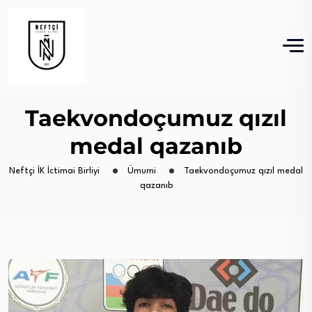
Taekvondoçumuz qızıl
medal qazanıb
Neftçi İK İctimai Birliyi
Ümumi
Taekvondoçumuz qızıl medal
qazanıb