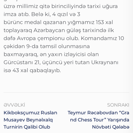
üzrə millimiz qitə birinciliyində tarixi uğura
imza atıb. Belə ki, 4 qızıl və 3
bürünc medal qazanan yığmamız 153 xal
toplayaraq Azərbaycan güləş tarixində ilk
dəfə Avropa çempionu olub. Komandamız 10
çəkidən 9-da təmsil olunmasına
baxmayaraq, ən yaxın izləyicisi olan
Gürcüstanı 21, üçüncü yeri tutan Ukraynanı
isə 43 xal qabaqlayıb.
ƏVVƏLKI
SONRAKI
Kikboksçumuz Ruslan
Teymur Rəcəbovdan “Gra
Musayev Beynəlxalq
Nd Chess Tour” Yarışında
Turnirin Qalibi Olub
Növbəti Qələbə