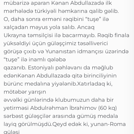
mübarizə aparan Kənan Abdullazadə ilk
mərhələdə türkiyəli həmkarına qalib gəlib.
O, daha sonra erməni rəqibini “tuşe” ilə
xalçadan məyus yola salıb. Ancaq
Ukrayna təmsilçisi ilə bacarmayıb. Rəqib finala
yüksəldiyi üçün güləşçimiz təsəlliverici
görüşə çıxıb və Yunanıstan idmançısı üzərində
“tuşe” ilə inamlı qələbə
qazanıb. Estoniyalı pəhləvanı da məğlub
edənKənan Abdullazadə qitə birinciliyinin
bürünc medalına yiyələnib.Xatırladaq ki,
mötəbər yarışın
əvvəlki günlərində klubumuzun daha bir
yetirməsi Abdulrəhman İbrahimov (60 kq)
sərbəst güləşçilər arasında gümüş medala
layiq görülmüşdü.Qeyd edək ki, yunan-Roma
güləşi