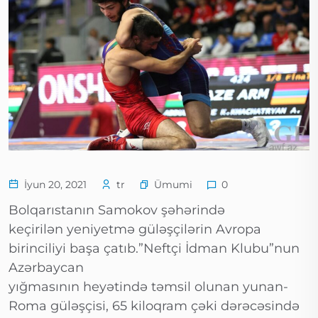
Ümumi
İyun 20, 2021
tr
0
Bolqarıstanın Samokov şəhərində
keçirilən yeniyetmə güləşçilərin Avropa
birinciliyi başa çatıb.”Neftçi İdman Klubu”nun
Azərbaycan
yığmasının heyətində təmsil olunan yunan-
Roma güləşçisi, 65 kiloqram çəki dərəcəsində