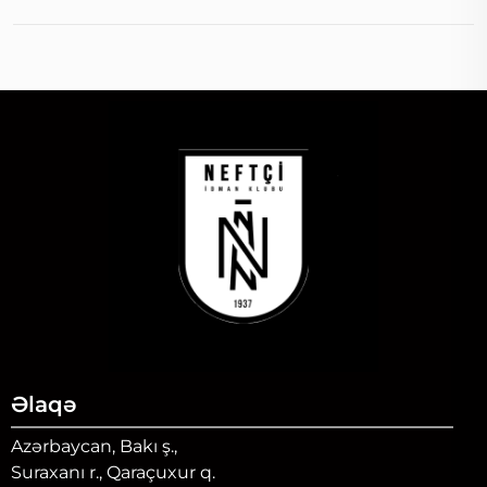
Əlaqə
Azərbaycan, Bakı ş.,
Suraxanı r., Qaraçuxur q.