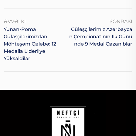
ƏVVƏLKI
SONRAKI
Yunan-Roma
Güləşçilərimiz Azərbayca
Güləşçilərimizdən
N Çempionatının Ilk Günü
Möhtəşəm Qələbə: 12
Ndə 9 Medal Qazanıblar
Medalla Liderliyə
Yüksəldilər