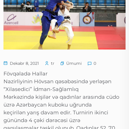
Ümumi
Dekabr 8, 2021
tr
0
Fövqəladə Hallar
Nazirliyinin Hövsan qəsəbəsində yerləşən
“Xilasedici” İdman-Sağlamlıq
Mərkəzində kişilər və qadınlar arasında cüdo
üzrə Azərbaycan kuboku uğrunda
keçirilən yarış davam edir. Turnirin ikinci
günündə 4 çəki dərəcəsi üzrə
qarşılaşmalar təşkil olunub. Qadınlar 52, 70