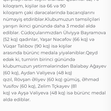
kiloqram, kişilər isə 66 və 90
kiloqram çəki dərəcələrində bacarıqlarını
nümayiş etdiriblər.Klubumuzun təmsilçiləri
yarışın ikinci günündə daha 3 medal əldə
ediblər. Cüdoçularımızdan Ülviyyə Bayramova
(52 kq) qadınlar, Yaşar Nəcəfov (66 kq) və
Vüqar Talıbov (90 kq) isə kişilər
arasında bürünc medala yiyələniblər.Qeyd
edək ki, turnirin birinci günündə
klubumuzun yetirmələrindən Balabəy Ağayev
(60 kq), Aydan Vəliyeva (48 kq)
qızıl, Rövşən Əliyev (60 kq) gümüş, Əhməd
Yusifov (60 kq), Zelim Tçkayev (81
kq) və Ayşə Vəliyeva (48 kq) isə bürünc medal
əldə ediblər.