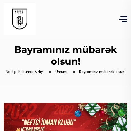
Bayramınız mübarək
olsun!
Neftçi İK İctimai Birliyi
Ümumi
Bayramınız mübarək olsun!