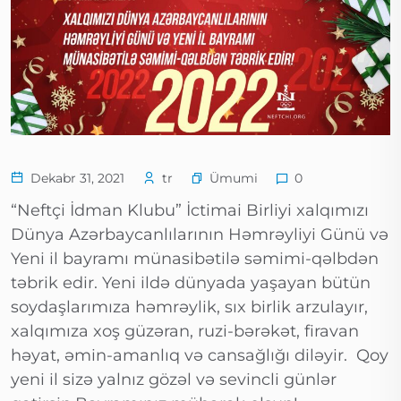
Ümumi
Dekabr 31, 2021
tr
0
“Neftçi İdman Klubu” İctimai Birliyi xalqımızı
Dünya Azərbaycanlılarının Həmrəyliyi Günü və
Yeni il bayramı münasibətilə səmimi-qəlbdən
təbrik edir. Yeni ildə dünyada yaşayan bütün
soydaşlarımıza həmrəylik, sıx birlik arzulayır,
xalqımıza xoş güzəran, ruzi-bərəkət, firavan
həyat, əmin-amanlıq və cansağlığı diləyir. Qoy
yeni il sizə yalnız gözəl və sevincli günlər