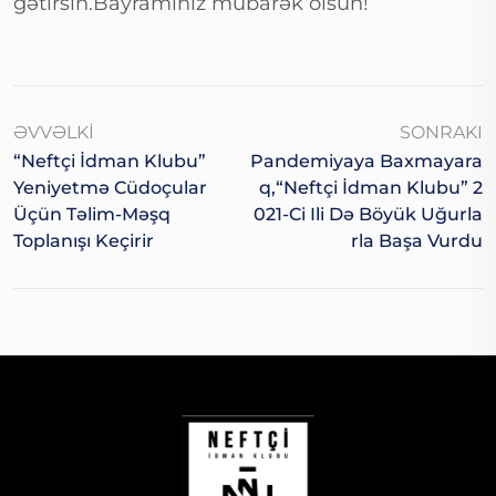
gətirsin.Bayramınız mübarək olsun!
ƏVVƏLKI
SONRAKI
“Neftçi İdman Klubu”
Pandemiyaya Baxmayara
Yeniyetmə Cüdoçular
Q,“Neftçi İdman Klubu” 2
Üçün Təlim-Məşq
021-Ci Ili Də Böyük Uğurla
Toplanışı Keçirir
Rla Başa Vurdu