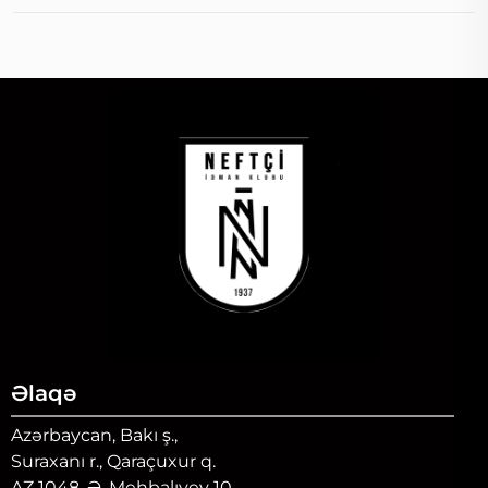
Əlaqə
Azərbaycan, Bakı ş.,
Suraxanı r., Qaraçuxur q.
AZ 1048, Ə. Mehbalıyev 10