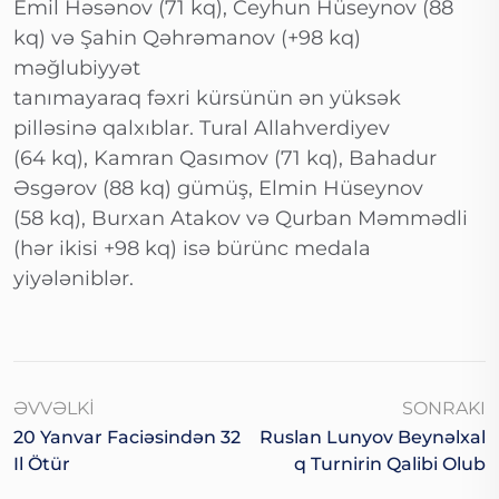
Emil Həsənov (71 kq), Ceyhun Hüseynov (88
kq) və Şahin Qəhrəmanov (+98 kq)
məğlubiyyət
tanımayaraq fəxri kürsünün ən yüksək
pilləsinə qalxıblar. Tural Allahverdiyev
(64 kq), Kamran Qasımov (71 kq), Bahadur
Əsgərov (88 kq) gümüş, Elmin Hüseynov
(58 kq), Burxan Atakov və Qurban Məmmədli
(hər ikisi +98 kq) isə bürünc medala
yiyələniblər.
ƏVVƏLKI
SONRAKI
20 Yanvar Faciəsindən 32
Ruslan Lunyov Beynəlxal
Il Ötür
Q Turnirin Qalibi Olub