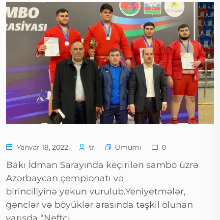
Ümumi
Yanvar 18, 2022
tr
0
Bakı İdman Sarayında keçirilən sambo üzrə
Azərbaycan çempionatı və
birinciliyinə yekun vurulub.Yeniyetmələr,
gənclər və böyüklər arasında təşkil olunan
yarışda “Neftçi