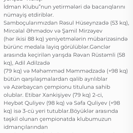
İdman Klubu”nun yetirmələri də bacarıqlarını
nümayiş etdiriblər.
Samboçularımızdan Rəsul Hüseynzadə (53 kq),
Mircəlal Əhmədov və Şamil Mirzəyev
(hər ikisi 88 kq) yeniyetmələrin mübarizəsində
bürünc medala layiq görülüblər.Gənclər
arasında keçirilən yarışda Rəvan Rüstəmli (58
kq), Adil Adilzadə
(79 kq) və Məhəmməd Məmmədzadə (+98 kq)
bütün qarşılaşmalardan qalib ayrılıblar
və Azərbaycan çempionu tituluna sahib
olublar. Etibar Xankişiyev (79 kq) 2-ci,
Heybət Quliyev (98 kq) və Səfa Quliyev (+98
kq) isə 3-cü yeri tutublar.Böyüklər arasında
təşkil olunan çempionatda klubumuzun
idmançılarından