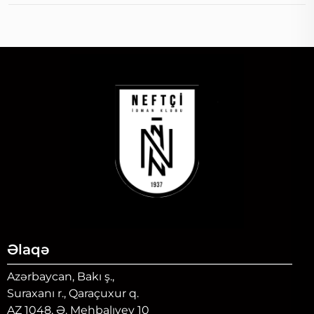
Əlaqə
Azərbaycan, Bakı ş.,
Suraxanı r., Qaraçuxur q.
AZ 1048, Ə. Mehbalıyev 10