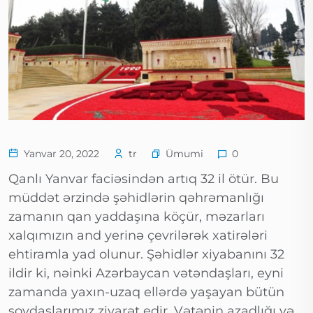
Ümumi
Yanvar 20, 2022
tr
0
Qanlı Yanvar faciəsindən artıq 32 il ötür. Bu
müddət ərzində şəhidlərin qəhrəmanlığı
zamanın qan yaddaşına köçür, məzarları
xalqımızın and yerinə çevrilərək xatirələri
ehtiramla yad olunur. Şəhidlər xiyabanını 32
ildir ki, nəinki Azərbaycan vətəndaşları, eyni
zamanda yaxın-uzaq ellərdə yaşayan bütün
soydaşlarımız ziyarət edir. Vətənin azadlığı və