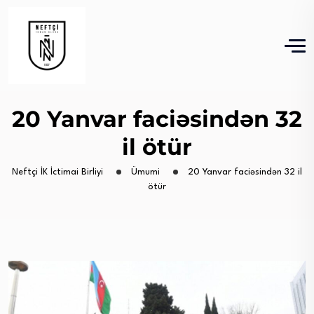
20 Yanvar faciəsindən 32
il ötür
Neftçi İK İctimai Birliyi
Ümumi
20 Yanvar faciəsindən 32 il
ötür