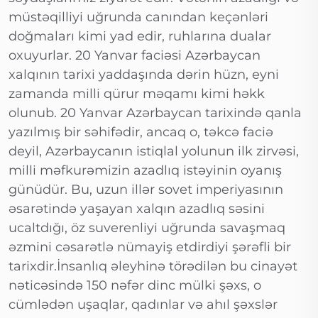
müstəqilliyi uğrunda canından keçənləri
doğmaları kimi yad edir, ruhlarına dualar
oxuyurlar. 20 Yanvar faciəsi Azərbaycan
xalqının tarixi yaddaşında dərin hüzn, eyni
zamanda milli qürur məqamı kimi həkk
olunub. 20 Yanvar Azərbaycan tarixində qanla
yazılmış bir səhifədir, ancaq o, təkcə faciə
deyil, Azərbaycanın istiqlal yolunun ilk zirvəsi,
milli məfkurəmizin azadlıq istəyinin oyanış
günüdür. Bu, uzun illər sovet imperiyasının
əsarətində yaşayan xalqın azadlıq səsini
ucaltdığı, öz suverenliyi uğrunda savaşmaq
əzmini cəsarətlə nümayiş etdirdiyi şərəfli bir
tarixdir.İnsanlıq əleyhinə törədilən bu cinayət
nəticəsində 150 nəfər dinc mülki şəxs, o
cümlədən uşaqlar, qadınlar və ahıl şəxslər