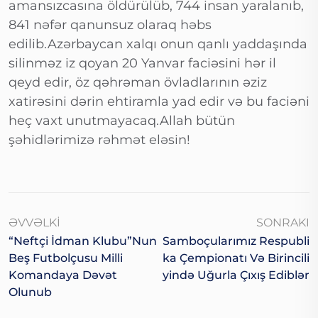
amansızcasına öldürülüb, 744 insan yaralanıb,
841 nəfər qanunsuz olaraq həbs
edilib.Azərbaycan xalqı onun qanlı yaddaşında
silinməz iz qoyan 20 Yanvar faciəsini hər il
qeyd edir, öz qəhrəman övladlarının əziz
xatirəsini dərin ehtiramla yad edir və bu faciəni
heç vaxt unutmayacaq.Allah bütün
şəhidlərimizə rəhmət eləsin!
ƏVVƏLKI
SONRAKI
“Neftçi İdman Klubu”nun
Samboçularımız Respubli
Beş Futbolçusu Milli
Ka Çempionatı Və Birincili
Komandaya Dəvət
Yində Uğurla Çıxış Ediblər
Olunub