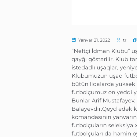
Yanvar 21, 2022
tr
“Neftçi İdman Klubu” uş
qayğı göstərilir. Klub tə
istedadlı uşaqlar, yeniy
Klubumuzun uşaq futbol 
bütün liqalarda yüksək 
futbolçumuz on yeddi y
Bunlar Arif Mustafayev
Balayevdir.Qeyd edək ki
komandasının yanvarın 
futbolçuların seleksiya
futbolçuları da həmin o