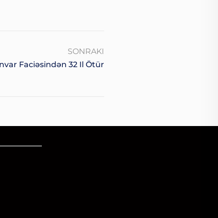
SONRAKI
nvar Faciəsindən 32 Il Ötür