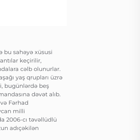
və bu sahəyə xüsusi
tılar keçirilir,
dalara cəlb olunurlar.
aşağı yaş qrupları üzrə
ki, bugünlərdə beş
mandasına dəvət alıb.
 və Fərhad
can milli
 2006-cı təvəllüdlü
zun adıçəkilən