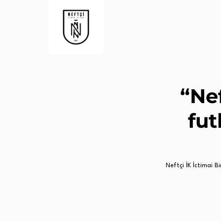
“Ne
fut
Neftçi İK İctimai Bir