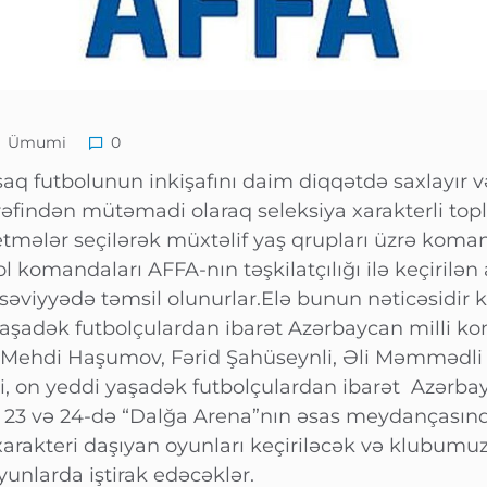
Ümumi
0
aq futbolunun inkişafını daim diqqətdə saxlayır 
rəfindən mütəmadi olaraq seleksiya xarakterli toplan
etmələr seçilərək müxtəlif yaş qrupları üzrə koman
komandaları AFFA-nın təşkilatçılığı ilə keçirilən 
səviyyədə təmsil olunurlar.Elə bunun nəticəsidir 
aşadək futbolçulardan ibarət Azərbaycan milli ko
, Mehdi Haşumov, Fərid Şahüseynli, Əli Məmmədli
, on yeddi yaşadək futbolçulardan ibarət Azərbay
23 və 24-də “Dalğa Arena”nın əsas meydançasında
 xarakteri daşıyan oyunları keçiriləcək və klubumu
yunlarda iştirak edəcəklər.