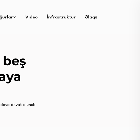
ğurlar
Video
İnfrastruktur
Əlaqə
 beş
daya
ndaya dəvət olunub