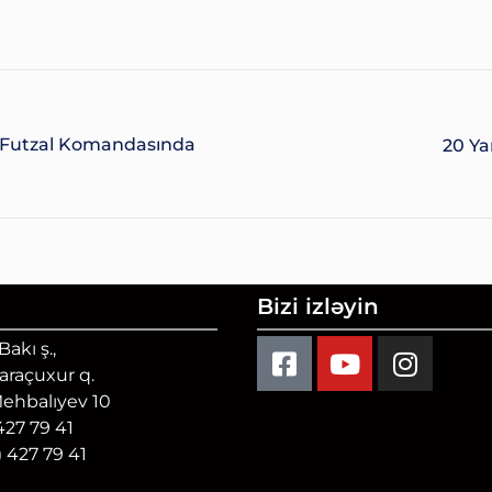
 Futzal Komandasında
20 Ya
Bizi izləyin
akı ş.,
Qaraçuxur q.
Mehbalıyev 10
 427 79 41
) 427 79 41