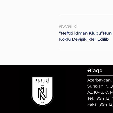
ƏVVƏLKI
“Neftçi İdman Klubu”nun
Köklü Dəyişikliklər Edilib
Əlaqə
Azərbaycan, B
Suraxanı r., 
AZ 1048, Ə. 
Tel.: (994 12)
Faks: (994 12