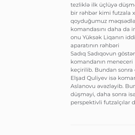
tezliklə ilk üçlüyə dü
bir rəhbər kimi futzala 
qoyduğumuz məqsədlərə
komandasını daha da in
onu Yüksək Liqanın idd
aparatının rəhbəri
Sadıq Sadıqovun göstəriş
komandanın meneceri R
keçirilib. Bundan sonra
Elşad Quliyev isə koman
Aslanovu əvəzləyib. Bund
düşməyi, daha sonra i
perspektivli futzalçılar 