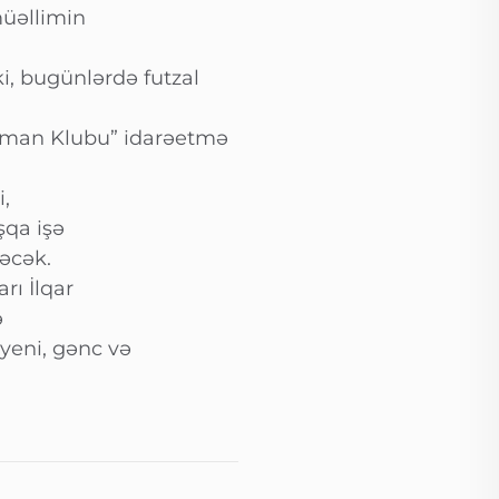
müəllimin
, bugünlərdə futzal
İdman Klubu” idarəetmə
i,
qa işə
rəcək.
rı İlqar
ə
eni, gənc və