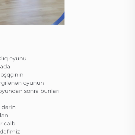
şlıq oyunu
mada
məşqçinin
ərgilənən oyunun
oyundan sonra bunları
 dərin
lən
r cəlb
dəfimiz