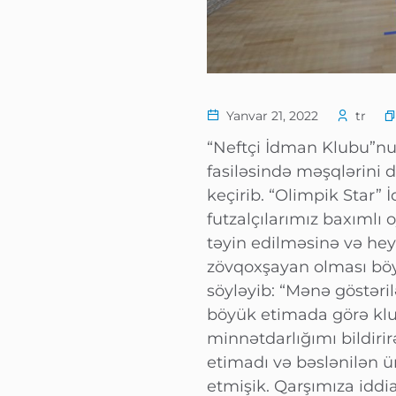
Yanvar 21, 2022
tr
“Neftçi İdman Klubu”nu
fasiləsində məşqlərini
keçirib. “Olimpik Star
futzalçılarımız baxıml
təyin edilməsinə və he
zövqoxşayan olması böy
söyləyib: “Mənə göstəri
böyük etimada görə klu
minnətdarlığımı bildir
etimadı və bəslənilən 
etmişik. Qarşımıza idd