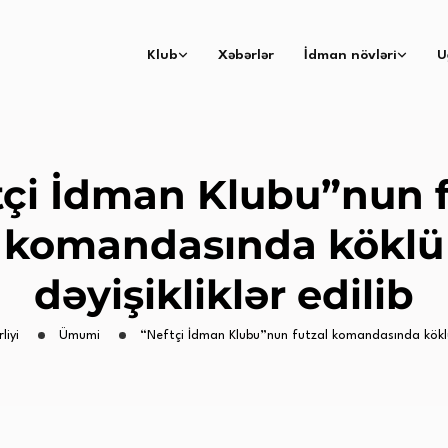
Klub
Xəbərlər
İdman növləri
U
tçi İdman Klubu”nun f
komandasında köklü
dəyişikliklər edilib
liyi
Ümumi
“Neftçi İdman Klubu”nun futzal komandasında köklü d