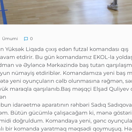
Ümumi
0
n Yüksək Liqada çıxış edən futzal komandası qış
 davam etdirir. Bu gün komandamız EKOL-la yolda
” İdman və Əyləncə Mərkəzində baş tutan qarşılaş
ı oyun nümayiş etdiriblər. Komandamıza yeni baş 
yətə yeni oyunçuların cəlb olunmasına rəğmən, s
ük maraqla qarşılanıb.Baş məşqçi Elşad Quliyev 
lən
bun idarəetmə aparatının rəhbəri Sadıq Sadıqova
irəm. Bütün gücümlə çalışacağam ki, mənə göstəri
ümidi doğruldum. Komandaya yeni, gənc oyunçula
ialı bir komanda yaratmaq məqsədi qoymuşuq. Hə