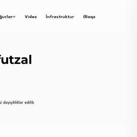
ğurlar
Video
İnfrastruktur
Əlaqə
utzal
əyişikliklər edilib