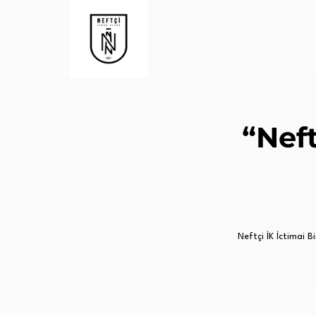
“Nef
Neftçi İK İctimai Bir