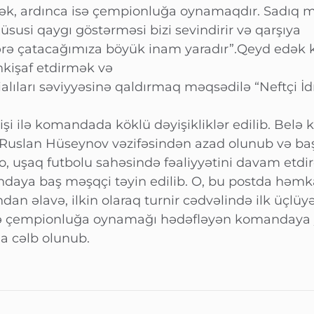
şmək, ardınca isə çempionluğa oynamaqdır. Sadıq 
xüsusi qaygı göstərməsi bizi sevindirir və qarşıya
 çatacağımıza böyük inam yaradır”.Qeyd edək ki
kişaf etdirmək və
ialıları səviyyəsinə qaldırmaq məqsədilə “Neftçi 
i ilə komandada köklü dəyişikliklər edilib. Belə k
uslan Hüseynov vəzifəsindən azad olunub və baş
 o, uşaq futbolu sahəsində fəaliyyətini davam etdi
daya baş məşqçi təyin edilib. O, bu postda həmka
an əlavə, ilkin olaraq turnir cədvəlində ilk üçlüy
sə çempionluğa oynamağı hədəfləyən komandaya y
da cəlb olunub.