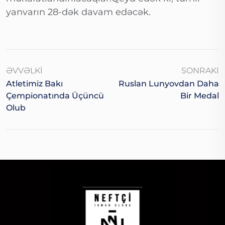
yanvarın 28-dək davam edəcək.
ƏVVƏLKI
SONRAKI
Atletimiz Bakı
Ruslan Lunyovdan Daha
Çempionatında Üçüncü
Bir Medal
Olub