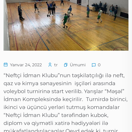
Ümumi
Yanvar 24, 2022
tr
0
“Neftçi İdman Klubu”nun təşkilatçılığı ilə neft,
qaz və kimya sənayesinin işçiləri arasında
voleybol turnirinə start verilib. Yarışlar “Məşəl”
İdman Kompleksində keçirilir. Turnirdə birinci,
ikinci və üçüncü yerləri tutmuş komandalar
“Neftçi İdman Klubu” tərəfindən kubok,
diplom və qiymətli xatirə hədiyyələri ilə
mükafatlandırılacaqlar.Qeyd edək ki, turnir