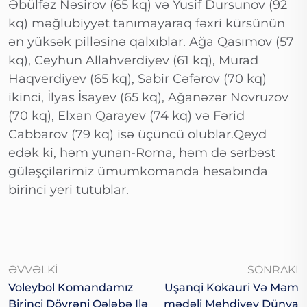
Əbülfəz Nəsirov (65 kq) və Yusif Dursunov (92
kq) məğlubiyyət tanımayaraq fəxri kürsünün
ən yüksək pilləsinə qalxıblar. Ağa Qasımov (57
kq), Ceyhun Allahverdiyev (61 kq), Murad
Haqverdiyev (65 kq), Sabir Cəfərov (70 kq)
ikinci, İlyas İsayev (65 kq), Ağanəzər Novruzov
(70 kq), Elxan Qarayev (74 kq) və Fərid
Cabbarov (79 kq) isə üçüncü olublar.Qeyd
edək ki, həm yunan-Roma, həm də sərbəst
güləşçilərimiz ümumkomanda hesabında
birinci yeri tutublar.
ƏVVƏLKI
SONRAKI
Voleybol Komandamız
Uşanqi Kokauri Və Məm
Birinci Dövrəni Qələbə Ilə
Mədəli Mehdiyev Dünya