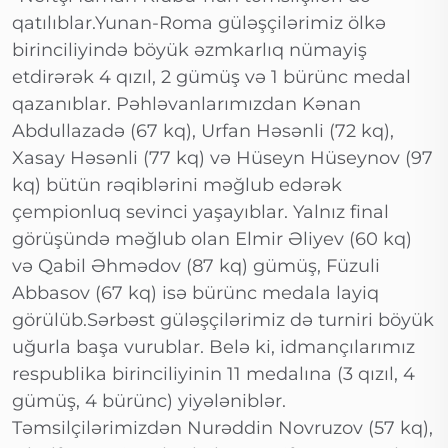
qatılıblar.Yunan-Roma güləşçilərimiz ölkə
birinciliyində böyük əzmkarlıq nümayiş
etdirərək 4 qızıl, 2 gümüş və 1 bürünc medal
qazanıblar. Pəhləvanlarımızdan Kənan
Abdullazadə (67 kq), Urfan Həsənli (72 kq),
Xasay Həsənli (77 kq) və Hüseyn Hüseynov (97
kq) bütün rəqiblərini məğlub edərək
çempionluq sevinci yaşayıblar. Yalnız final
görüşündə məğlub olan Elmir Əliyev (60 kq)
və Qabil Əhmədov (87 kq) gümüş, Füzuli
Abbasov (67 kq) isə bürünc medala layiq
görülüb.Sərbəst güləşçilərimiz də turniri böyük
uğurla başa vurublar. Belə ki, idmançılarımız
respublika birinciliyinin 11 medalına (3 qızıl, 4
gümüş, 4 bürünc) yiyələniblər.
Təmsilçilərimizdən Nurəddin Novruzov (57 kq),