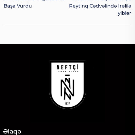
Başa Vurdu
Reytinq Cədvəlində Irəlilə
Yiblər
Əlaqə