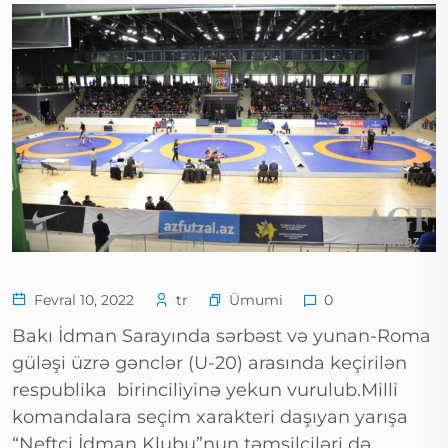
Ümumi
Fevral 10, 2022
tr
0
Bakı İdman Sarayında sərbəst və yunan-Roma
güləşi üzrə gənclər (U-20) arasında keçirilən
respublika birinciliyinə yekun vurulub.Milli
komandalara seçim xarakteri daşıyan yarışa
“Neftçi İdman Klubu”nun təmsilçiləri də