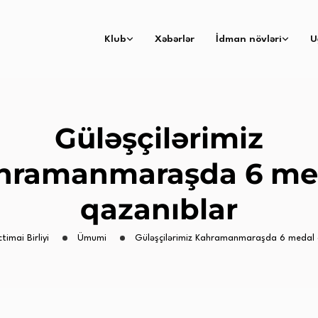
Klub
Xəbərlər
İdman növləri
U
Güləşçilərimiz
hramanmaraşda 6 me
qazanıblar
ctimai Birliyi
Ümumi
Güləşçilərimiz Kahramanmaraşda 6 medal 