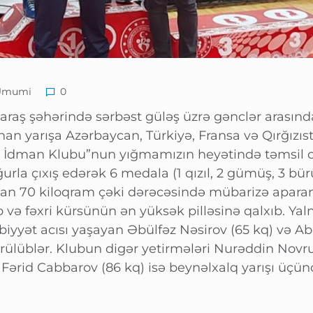
Ümumi
0
aş şəhərində sərbəst güləş üzrə gənclər arasında
dlanan yarışa Azərbaycan, Türkiyə, Fransa və Qırğızı
ftçi İdman Klubu”nun yığmamızın heyətində təmsil
urla çıxış edərək 6 medala (1 qızıl, 2 gümüş, 3 bü
dan 70 kiloqram çəki dərəcəsində mübarizə apara
 və fəxri kürsünün ən yüksək pilləsinə qalxıb. Yalnı
yyət acısı yaşayan Əbülfəz Nəsirov (65 kq) və Ab
ülüblər. Klubun digər yetirmələri Nurəddin Novru
ə Fərid Cabbarov (86 kq) isə beynəlxalq yarışı üçün