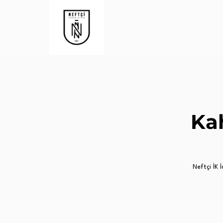
Ka
Neftçi İK İ