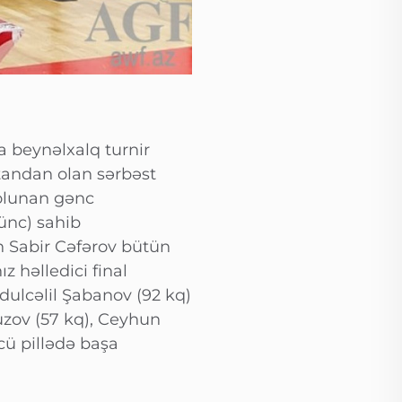
 beynəlxalq turnir
standan olan sərbəst
 olunan gənc
rünc) sahib
n Sabir Cəfərov bütün
z həlledici final
dulcəlil Şabanov (92 kq)
zov (57 kq), Ceyhun
cü pillədə başa