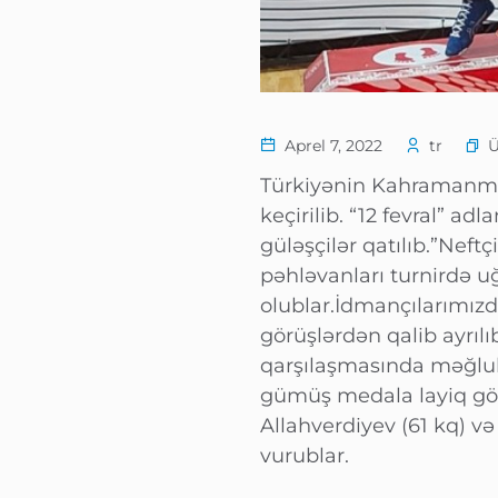
Aprel 7, 2022
tr
Türkiyənin Kahramanmar
keçirilib. “12 fevral” a
güləşçilər qatılıb.”Ne
pəhləvanları turnirdə uğ
olublar.İdmançılarımız
görüşlərdən qalib ayrılıb
qarşılaşmasında məğlubi
gümüş medala layiq gör
Allahverdiyev (61 kq) v
vurublar.