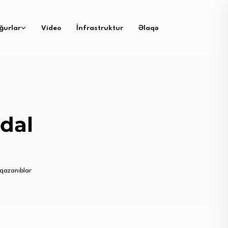
ğurlar
Video
İnfrastruktur
Əlaqə
dal
qazanıblar