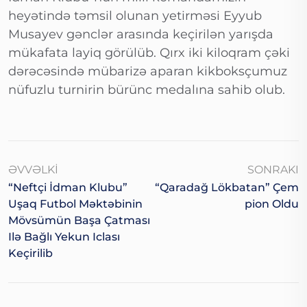
heyətində təmsil olunan yetirməsi Eyyub
Musayev gənclər arasında keçirilən yarışda
mükafata layiq görülüb. Qırx iki kiloqram çəki
dərəcəsində mübarizə aparan kikboksçumuz
nüfuzlu turnirin bürünc medalına sahib olub.
ƏVVƏLKI
SONRAKI
“Neftçi İdman Klubu”
“Qaradağ Lökbatan” Çem
Uşaq Futbol Məktəbinin
Pion Oldu
Mövsümün Başa Çatması
Ilə Bağlı Yekun Iclası
Keçirilib