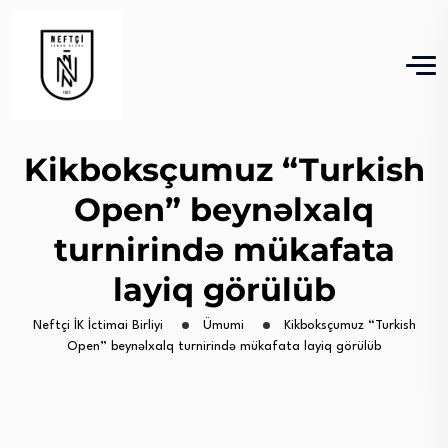
Kikboksçumuz “Turkish
Open” beynəlxalq
turnirində mükafata
layiq görülüb
Neftçi İK İctimai Birliyi
Ümumi
Kikboksçumuz “Turkish
Open” beynəlxalq turnirində mükafata layiq görülüb