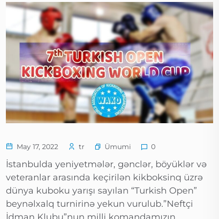
Ümumi
May 17, 2022
tr
0
İstanbulda yeniyetmələr, gənclər, böyüklər və
veteranlar arasında keçirilən kikboksinq üzrə
dünya kuboku yarışı sayılan “Turkish Open”
beynəlxalq turnirinə yekun vurulub.”Neftçi
İdman Klubu”nun milli komandamızın