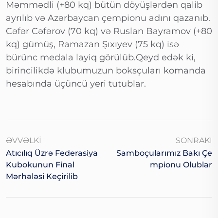
Məmmədli (+80 kq) bütün döyüşlərdən qalib
ayrılıb və Azərbaycan çempionu adını qazanıb.
Cəfər Cəfərov (70 kq) və Ruslan Bayramov (+80
kq) gümüş, Ramazan Şıxıyev (75 kq) isə
bürünc medala layiq görülüb.Qeyd edək ki,
birincilikdə klubumuzun boksçuları komanda
hesabında üçüncü yeri tutublar.
ƏVVƏLKI
SONRAKI
Atıcılıq Üzrə Federasiya
Samboçularımız Bakı Çe
Kubokunun Final
Mpionu Olublar
Mərhələsi Keçirilib