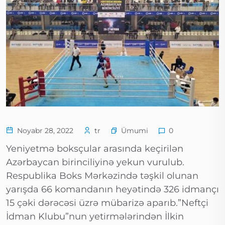
Ümumi
Noyabr 28, 2022
tr
0
Yeniyetmə boksçular arasında keçirilən
Azərbaycan birinciliyinə yekun vurulub.
Respublika Boks Mərkəzində təşkil olunan
yarışda 66 komandanın heyətində 326 idmançı
15 çəki dərəcəsi üzrə mübarizə aparıb.”Neftçi
İdman Klubu”nun yetirmələrindən İlkin