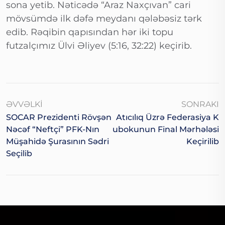
sona yetib. Nəticədə “Araz Naxçıvan” cari
mövsümdə ilk dəfə meydanı qələbəsiz tərk
edib. Rəqibin qapısından hər iki topu
futzalçımız Ülvi Əliyev (5:16, 32:22) keçirib.
ƏVVƏLKI
SONRAKI
SOCAR Prezidenti Rövşən
Atıcılıq Üzrə Federasiya K
Nəcəf “Neftçi” PFK-Nın
Ubokunun Final Mərhələsi
Müşahidə Şurasının Sədri
Keçirilib
Seçilib