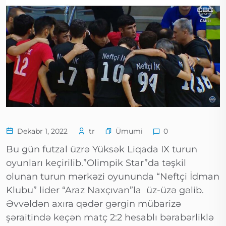
Ümumi
Dekabr 1, 2022
tr
0
Bu gün futzal üzrə Yüksək Liqada IX turun
oyunları keçirilib.”Olimpik Star”da təşkil
olunan turun mərkəzi oyununda “Neftçi İdman
Klubu” lider “Araz Naxçıvan”la üz-üzə gəlib.
Əvvəldən axıra qədər gərgin mübarizə
şəraitində keçən matç 2:2 hesablı bərabərliklə