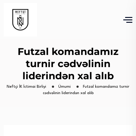
Futzal komandamız
turnir cədvəlinin
liderindən xal alıb
Neftçi İK İctimai Birliyi
Ümumi
Futzal komandamız turnir
cədvəlinin liderindən xal alıb