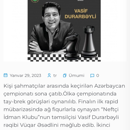
Ümumi
Yanvar 29, 2023
tr
0
Kişi şahmatçılar arasında keçirilən Azərbaycan
çempionatı sona çatıb.Ölkə çempionatında
tay-brek görüşləri oynanılıb. Finalın ilk rapid
mübarizəsində ağ fiqurlarla oynayan “Neftçi
İdman Klubu”nun təmsilçisi Vasif Durarbəyli
rəqibi Vüqar Əsədlini məğlub edib. İkinci