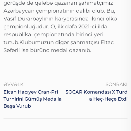
görüşdə də qələbə qazanan şahmatçımız
Azərbaycan çempionatının qalibi olub. Bu,
Vasif Durarbəylinin karyerasında ikinci ölkə
çempionluğudur. O, ilk dəfə 2021-ci ildə
respublika çempionatında birinci yeri
tutub.Klubumuzun digər şahmatçısı Eltac
Səfərli isə bürünc medal qazanıb.
ƏVVƏLKI
SONRAKI
Elcan Hacıyev Qran-Pri
SOCAR Komandası X Turd
Turnirini Gümüş Medalla
A Heç-Heçə Etdi
Başa Vurub