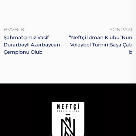
ƏVVƏLKI
SONRAKI
Şahmatçımız Vasif
“Neftçi İdman Klubu”nun
Durarbəyli Azərbaycan
Voleybol Turniri Başa Çatı
Çempionu Olub
B