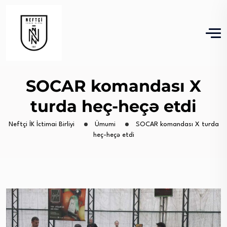
SOCAR komandası X
turda heç-heçə etdi
Neftçi İK İctimai Birliyi
Ümumi
SOCAR komandası X turda
heç-heçə etdi