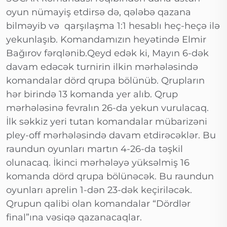
oyun nümayiş etdirsə də, qələbə qazana
bilməyib və qarşılaşma 1:1 hesablı heç-heçə ilə
yekunlaşıb. Komandamızın heyətində Elmir
Bağırov fərqlənib.Qeyd edək ki, Mayın 6-dək
davam edəcək turnirin ilkin mərhələsində
komandalar dörd qrupa bölünüb. Qrupların
hər birində 13 komanda yer alıb. Qrup
mərhələsinə fevralın 26-da yekun vurulacaq.
İlk səkkiz yeri tutan komandalar mübarizəni
pley-off mərhələsində davam etdirəcəklər. Bu
raundun oyunları martın 4-26-da təşkil
olunacaq. İkinci mərhələyə yüksəlmiş 16
komanda dörd qrupa bölünəcək. Bu raundun
oyunları aprelin 1-dən 23-dək keçiriləcək.
Qrupun qalibi olan komandalar “Dördlər
final”ına vəsiqə qazanacaqlar.