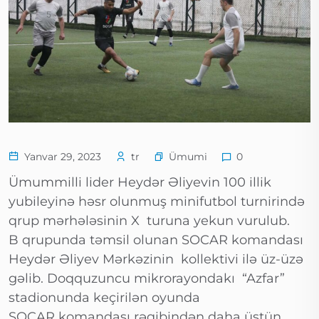
Ümumi
Yanvar 29, 2023
tr
0
Ümummilli lider Heydər Əliyevin 100 illik
yubileyinə həsr olunmuş minifutbol turnirində
qrup mərhələsinin X turuna yekun vurulub.
B qrupunda təmsil olunan SOCAR komandası
Heydər Əliyev Mərkəzinin kollektivi ilə üz-üzə
gəlib. Doqquzuncu mikrorayondakı “Azfar”
stadionunda keçirilən oyunda
SOCAR komandası rəqibindən daha üstün