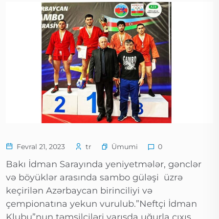
Ümumi
Fevral 21, 2023
tr
0
Bakı İdman Sarayında yeniyetmələr, gənclər
və böyüklər arasında sambo güləşi üzrə
keçirilən Azərbaycan birinciliyi və
çempionatına yekun vurulub.”Neftçi İdman
Klubu”nun təmsilçiləri yarışda uğurla çıxış