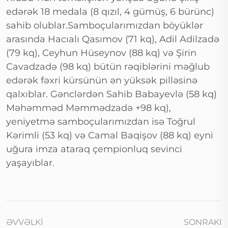
edərək 18 medala (8 qızıl, 4 gümüş, 6 bürünc)
sahib olublar.Samboçularımızdan böyüklər
arasında Hacıalı Qasımov (71 kq), Adil Adilzadə
(79 kq), Ceyhun Hüseynov (88 kq) və Şirin
Cavadzadə (98 kq) bütün rəqiblərini məğlub
edərək fəxri kürsünün ən yüksək pilləsinə
qalxıblar. Gənclərdən Sahib Babayevlə (58 kq)
Məhəmməd Məmmədzadə +98 kq),
yeniyetmə samboçularımızdan isə Toğrul
Kərimli (53 kq) və Camal Baqişov (88 kq) eyni
uğura imza ataraq çempionluq sevinci
yaşayıblar.
ƏVVƏLKI
SONRAKI