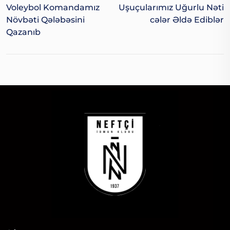
Voleybol Komandamız
Uşuçularımız Uğurlu Nəti
Növbəti Qələbəsini
Cələr Əldə Ediblər
Qazanıb