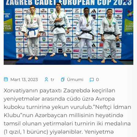
Ümumi
Mart 13, 2023
tr
0
Xorvatiyanın paytaxtı Zaqrebdə keçirilən
yeniyetmələr arasında cüdo üzrə Avropa
kuboku turnirinə yekun vurulub.”Neftçi İdman
Klubu”nun Azərbaycan millisinin heyətində
təmsil olunan yetirmələri turnirin iki medalına
(1 qızıl, 1 bürünc) yiyələniblər. Yeniyetmə