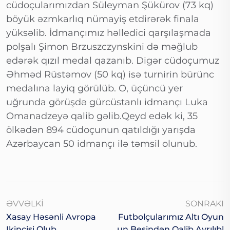
cüdoçularımızdan Süleyman Şükürov (73 kq)
böyük əzmkarlıq nümayiş etdirərək finala
yüksəlib. İdmançımız həlledici qarşılaşmada
polşalı Şimon Brzuszczynskini də məğlub
edərək qızıl medal qazanıb. Digər cüdoçumuz
Əhməd Rüstəmov (50 kq) isə turnirin bürünc
medalına layiq görülüb. O, üçüncü yer
uğrunda görüşdə gürcüstanlı idmançı Luka
Omanadzeyə qalib gəlib.Qeyd edək ki, 35
ölkədən 894 cüdoçunun qatıldığı yarışda
Azərbaycan 50 idmançı ilə təmsil olunub.
ƏVVƏLKI
SONRAKI
Xasay Həsənli Avropa
Futbolçularımız Altı Oyun
Ikincisi Olub
Un Beşindən Qalib Ayrılıbl