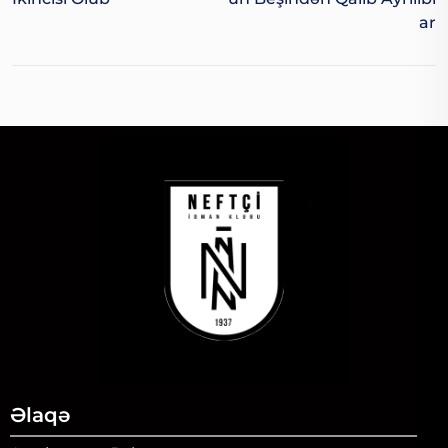
Ar
Əlaqə