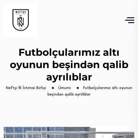
Futbolçularımız altı
oyunun beşindən qalib
ayrılıblar
Neftçi İK İctimai Birliyi
Ümumi
Futbolçularımız altı oyunun
beşindən qalib ayrılıblar