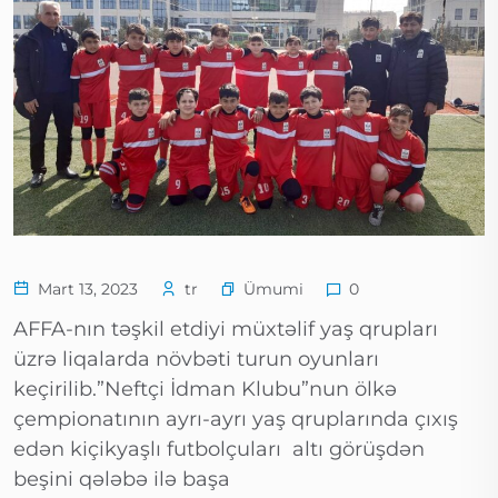
Ümumi
Mart 13, 2023
tr
0
AFFA-nın təşkil etdiyi müxtəlif yaş qrupları
üzrə liqalarda növbəti turun oyunları
keçirilib.”Neftçi İdman Klubu”nun ölkə
çempionatının ayrı-ayrı yaş qruplarında çıxış
edən kiçikyaşlı futbolçuları altı görüşdən
beşini qələbə ilə başa