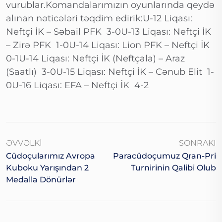
vurublar.Komandalarımızın oyunlarında qeydə
alınan nəticələri təqdim edirik:U-12 Liqası:
Neftçi İK – Səbail PFK 3-0U-13 Liqası: Neftçi İK
– Zirə PFK 1-0U-14 Liqası: Lion PFK – Neftçi İK
0-1U-14 Liqası: Neftçi İK (Neftçala) – Araz
(Saatlı) 3-0U-15 Liqası: Neftçi İK – Cənub Elit 1-
0U-16 Liqası: EFA – Neftçi İK 4-2
ƏVVƏLKI
SONRAKI
Cüdoçularımız Avropa
Paracüdoçumuz Qran-Pri
Kuboku Yarışından 2
Turnirinin Qalibi Olub
Medalla Dönürlər