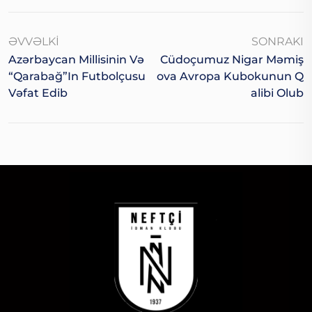
ƏVVƏLKI
SONRAKI
Azərbaycan Millisinin Və
Cüdoçumuz Nigar Məmiş
“Qarabağ”ın Futbolçusu
Ova Avropa Kubokunun Q
Vəfat Edib
Alibi Olub