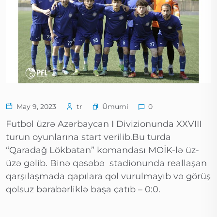
Ümumi
May 9, 2023
tr
0
Futbol üzrə Azərbaycan I Divizionunda XXVIII
turun oyunlarına start verilib.Bu turda
“Qaradağ Lökbatan” komandası MOİK-lə üz-
üzə gəlib. Binə qəsəbə stadionunda reallaşan
qarşılaşmada qapılara qol vurulmayıb və görüş
qolsuz bərabərliklə başa çatıb – 0:0.