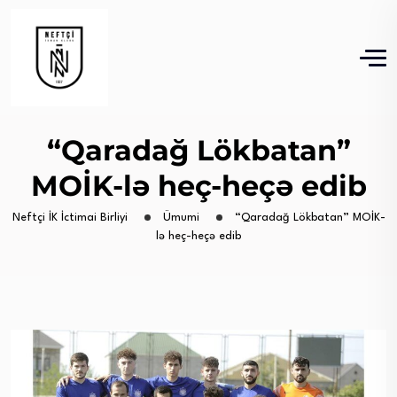
“Qaradağ Lökbatan”
MOİK-lə heç-heçə edib
Neftçi İK İctimai Birliyi
Ümumi
“Qaradağ Lökbatan” MOİK-
lə heç-heçə edib