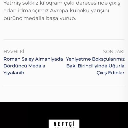
Yetmiş səkkiz kiloqram çəki dərəcəsində çıxış
edən idmançımız Avropa kuboku yarışını
bürünc medalla başa vurub.
ƏVVƏLKI
SONRAKI
Roman Saley Almaniyada
Yeniyetmə Boksçularımız
Dördüncü Medala
Bakı Birinciliyində Uğurla
Yiyələnib
Çıxış Ediblər