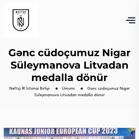
Gənc cüdoçumuz Nigar
Süleymanova Litvadan
medalla dönür
Neftçi İK İctimai Birliyi
Ümumi
Gənc cüdoçumuz Nigar
Süleymanova Litvadan medalla dönür