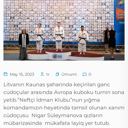
Ümumi
May 15, 2023
tr
0
Litvanın Kaunas şəhərində keçirilən gənc
cüdoçular arasında Avropa kuboku turniri sona
yetib.”Neftçi İdman Klubu”nun yığma
komandamızın heyətində təmsil olunan xanım
cüdoçusu Nigar Süleymanova qızların
mübarizəsində mükafata layiq yer tutub.