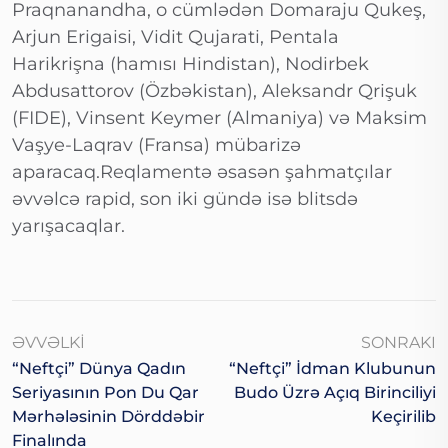
Praqnanandha, o cümlədən Domaraju Qukeş,
Arjun Erigaisi, Vidit Qujarati, Pentala
Harikrişna (hamısı Hindistan), Nodirbek
Abdusattorov (Özbəkistan), Aleksandr Qrişuk
(FIDE), Vinsent Keymer (Almaniya) və Maksim
Vaşye-Laqrav (Fransa) mübarizə
aparacaq.Reqlamentə əsasən şahmatçılar
əvvəlcə rapid, son iki gündə isə blitsdə
yarışacaqlar.
ƏVVƏLKI
SONRAKI
“Neftçi” Dünya Qadın
“Neftçi” İdman Klubunun
Seriyasının Pon Du Qar
Budo Üzrə Açıq Birinciliyi
Mərhələsinin Dörddəbir
Keçirilib
Finalında