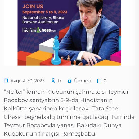
Ümumi
Avqust 30, 2023
tr
0
“Neftçi” İdman Klubunun şahmatçısı Teymur
Rəcəbov sentyabrın 5-9-da Hindistanın
Kəlküttə şəhərində keçiriləcək “Tata Steel
Chess” beynəlxalq turnirinə qatılacaq. Turnirdə
Teymur Rəcəbovla yanaşı Bakıdakı Dünya
Kubokunun finalçısı Rameşbabu