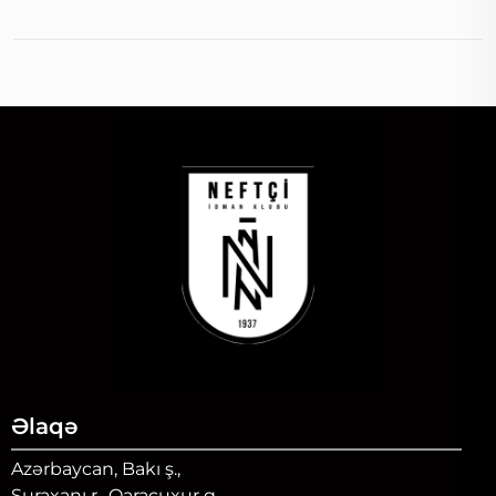
Əlaqə
Azərbaycan, Bakı ş.,
Suraxanı r., Qaraçuxur q.