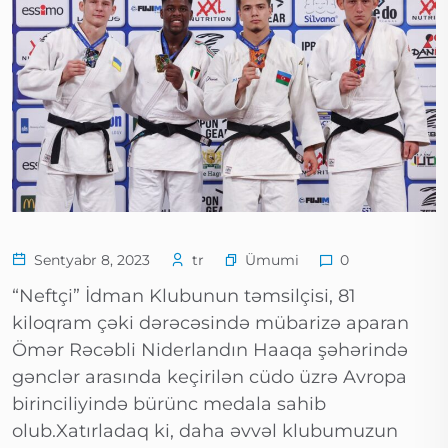
Ümumi
Sentyabr 8, 2023
tr
0
“Neftçi” İdman Klubunun təmsilçisi, 81
kiloqram çəki dərəcəsində mübarizə aparan
Ömər Rəcəbli Niderlandın Haaqa şəhərində
gənclər arasında keçirilən cüdo üzrə Avropa
birinciliyində bürünc medala sahib
olub.Xatırladaq ki, daha əvvəl klubumuzun