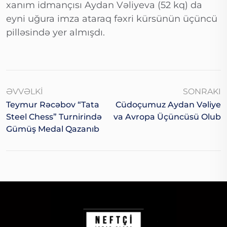
xanım idmançısı Aydan Vəliyeva (52 kq) da
eyni uğura imza ataraq fəxri kürsünün üçüncü
pilləsində yer almışdı.
ƏVVƏLKI
SONRAKI
Teymur Rəcəbov “Tata
Cüdoçumuz Aydan Vəliye
Steel Chess” Turnirində
Va Avropa Üçüncüsü Olub
Gümüş Medal Qazanıb