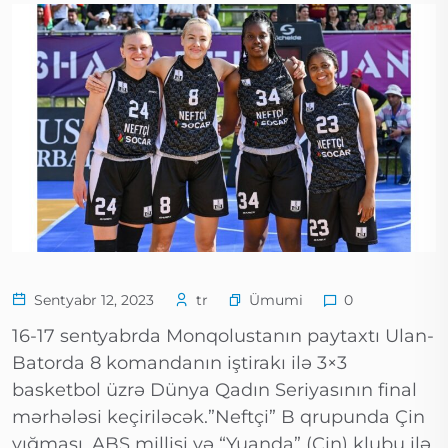
Ümumi
Sentyabr 12, 2023
tr
0
16-17 sentyabrda Monqolustanın paytaxtı Ulan-
Batorda 8 komandanın iştirakı ilə 3×3
basketbol üzrə Dünya Qadın Seriyasının final
mərhələsi keçiriləcək.”Neftçi” B qrupunda Çin
yığması, ABŞ millisi və “Yuanda” (Çin) klubu ilə