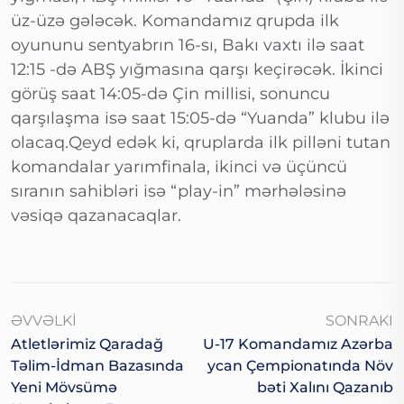
üz-üzə gələcək. Komandamız qrupda ilk
oyununu sentyabrın 16-sı, Bakı vaxtı ilə saat
12:15 -də ABŞ yığmasına qarşı keçirəcək. İkinci
görüş saat 14:05-də Çin millisi, sonuncu
qarşılaşma isə saat 15:05-də “Yuanda” klubu ilə
olacaq.Qeyd edək ki, qruplarda ilk pilləni tutan
komandalar yarımfinala, ikinci və üçüncü
sıranın sahibləri isə “play-in” mərhələsinə
vəsiqə qazanacaqlar.
ƏVVƏLKI
SONRAKI
Atletlərimiz Qaradağ
U-17 Komandamız Azərba
Təlim-İdman Bazasında
Ycan Çempionatında Növ
Yeni Mövsümə
Bəti Xalını Qazanıb