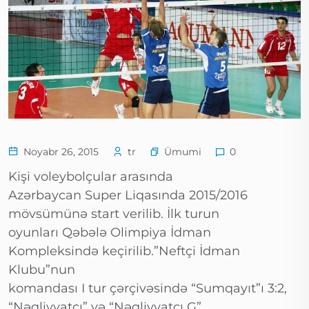
Ümumi
Noyabr 26, 2015
tr
0
Kişi voleybolçular arasında
Azərbaycan Super Liqasında 2015/2016
mövsümünə start verilib. İlk turun
oyunları Qəbələ Olimpiya İdman
Kompleksində keçirilib.”Neftçi İdman
Klubu”nun
komandası I tur çərçivəsində “Sumqayıt”ı 3:2,
“Nəqliyyatçı” və “Nəqliyyatçı G”