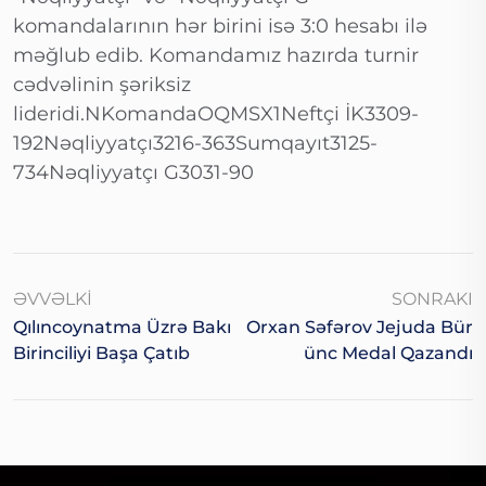
komandalarının hər birini isə 3:0 hesabı ilə
məğlub edib. Komandamız hazırda turnir
cədvəlinin şəriksiz
lideridi.NKomandaOQMSX1Neftçi İK3309-
192Nəqliyyatçı3216-363Sumqayıt3125-
734Nəqliyyatçı G3031-90
ƏVVƏLKI
SONRAKI
Qılıncoynatma Üzrə Bakı
Orxan Səfərov Jejuda Bür
Birinciliyi Başa Çatıb
Ünc Medal Qazandı